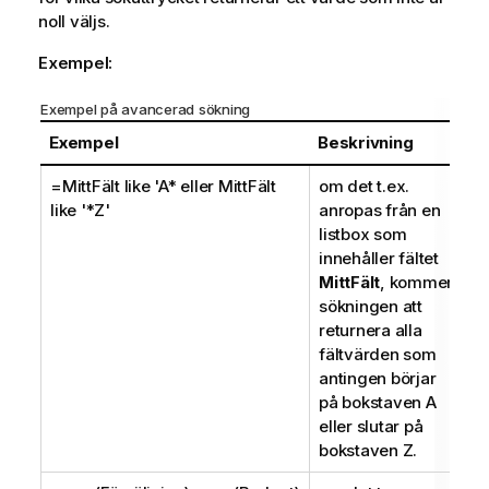
noll väljs.
Exempel:
Exempel på avancerad sökning
Exempel
Beskrivning
=MittFält like 'A* eller MittFält
om det t.ex.
like '*Z'
anropas från en
listbox som
innehåller fältet
MittFält
, kommer
sökningen att
returnera alla
fältvärden som
antingen börjar
på bokstaven A
eller slutar på
bokstaven Z.