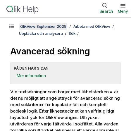
Search
Meny
QlikView September 2025
Arbeta med QlikView
Upptäcka och analysera
Sök
Avancerad sökning
PÅ DEN HÄR SIDAN
Mer information
Vid textsökningar som börjar med likhetstecken = är
det nu möjligt att ange uttryck för avancerad sökning
med sökkriterier för kopplade fält och komplett
boolesk logik. Efter likhetstecknet kan valfritt giltigt
layoututtryck för QlikView anges. Uttrycket
utvärderas för varje fältvärde i sökfältet. Alla värden
för vilka sökuttrycket returnerar ett värde som inte är