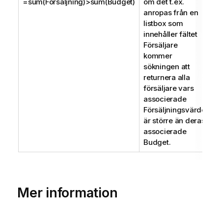
=sum(Försäljning)>sum(Budget)
om det t.ex.
anropas från en
listbox som
innehåller fältet
Försäljare
kommer
sökningen att
returnera alla
försäljare vars
associerade
Försäljningsvärde
är större än deras
associerade
Budget.
Mer information