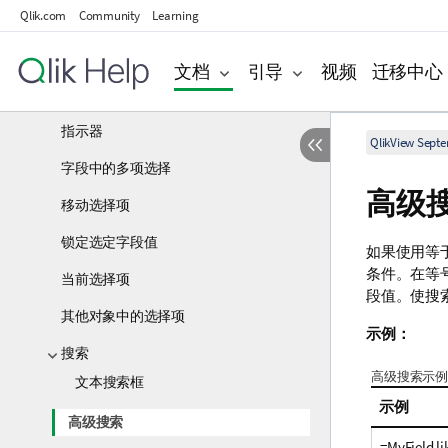
Qlik.com
Community
Learning
选择字段值
配色方案
文档
引导
视频
迁移中心
选择项样式
指示器
QlikView Sept
字段中的多项选择
高级
移动选择项
锁定选定字段值
如果使用等
条件。在等号
当前选择项
段值。使搜
其他对象中的选择项
示例：
搜索
高级搜索示例
文本搜索框
示例
高级搜索
=MyField lik