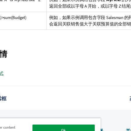
返回全部或以字母 A 开始，或以字母 Z 结
s)>sum(Budget)
例如，如果示例调用包含字段 Salesman
会返回关联销售值大于关联预算值的全部
情
式
题
索框
er content
Ok