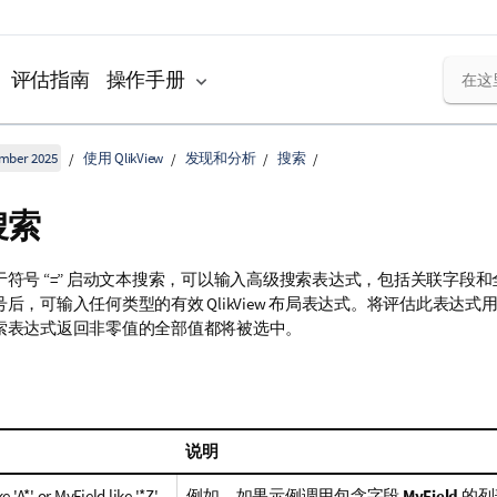
评估指南
操作手册
ember 2025
使用 QlikView
发现和分析
搜索
搜索
于符号 “=” 启动文本搜索，可以输入高级搜索表达式，包括关联字段
后，可输入任何类型的有效 QlikView 布局表达式。将评估此表达
索表达式返回非零值的全部值都将被选中。
说明
e 'A*' or MyField like '*Z'
例如，如果示例调用包含字段
MyField
的列