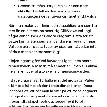
Genom att måla uttryckets axlar och dess
etiketter. De fältvärden som genererar
datapunkter i det angivna området är då valda.
När man målar val i linje- och stapeldiagram som har
mer än en dimension beter sig QlikViews val-logik
något annorlunda än i andra diagram. Detta för att
bättre kunna återspegla användarens förväntningar.
Val som görs i dessa typer av diagram påverkar inte
båda dimensionerna samtidigt.
I linjediagram görs val huvudsakligen i den andra
dimensionen. När man målar över en linje väljs alltså
hela linjen över alla x-axelns dimensionsvärden.
I stapeldiagram är förhållandet det motsatta. Valen
tillämpas främst på den första dimensionen. Detta
innebär t.ex. att när man klickar på ett stapelsegment
väljs just det segmentets x-axels dimensionsvärde,
medan alla stapel- och klustersegment förblir
möjliga. När valen har begränsat det första valets