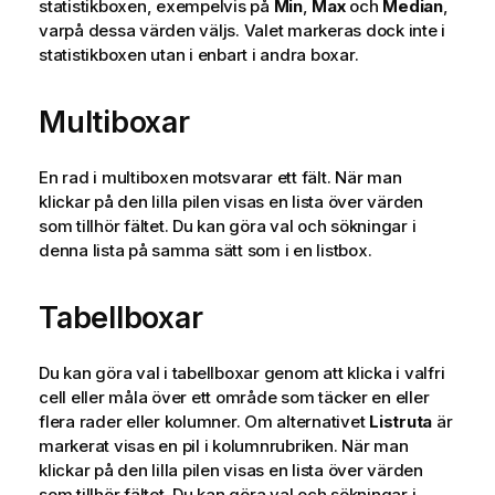
statistikboxen, exempelvis på
Min
,
Max
och
Median
,
varpå dessa värden väljs. Valet markeras dock inte i
statistikboxen utan i enbart i andra boxar.
Multiboxar
En rad i multiboxen motsvarar ett fält. När man
klickar på den lilla pilen visas en lista över värden
som tillhör fältet. Du kan göra val och sökningar i
denna lista på samma sätt som i en listbox.
Tabellboxar
Du kan göra val i tabellboxar genom att klicka i valfri
cell eller måla över ett område som täcker en eller
flera rader eller kolumner. Om alternativet
Listruta
är
markerat visas en pil i kolumnrubriken. När man
klickar på den lilla pilen visas en lista över värden
som tillhör fältet. Du kan göra val och sökningar i