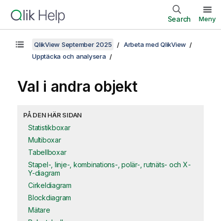
Search
Meny
QlikView September 2025
Arbeta med QlikView
Upptäcka och analysera
Val i andra objekt
PÅ DEN HÄR SIDAN
Statistikboxar
Multiboxar
Tabellboxar
Stapel-, linje-, kombinations-, polär-, rutnäts- och X-
Y-diagram
Cirkeldiagram
Blockdiagram
Mätare