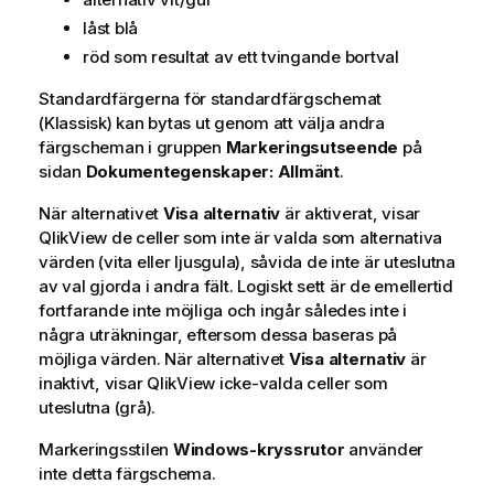
låst blå
röd som resultat av ett tvingande bortval
Standardfärgerna för standardfärgschemat
(Klassisk) kan bytas ut genom att välja andra
färgscheman i gruppen
Markeringsutseende
på
sidan
Dokumentegenskaper: Allmänt
.
När alternativet
Visa alternativ
är aktiverat, visar
QlikView de celler som inte är valda som alternativa
värden (vita eller ljusgula), såvida de inte är uteslutna
av val gjorda i andra fält. Logiskt sett är de emellertid
fortfarande inte möjliga och ingår således inte i
några uträkningar, eftersom dessa baseras på
möjliga värden. När alternativet
Visa alternativ
är
inaktivt, visar QlikView icke-valda celler som
uteslutna (grå).
Markeringsstilen
Windows-kryssrutor
använder
inte detta färgschema.