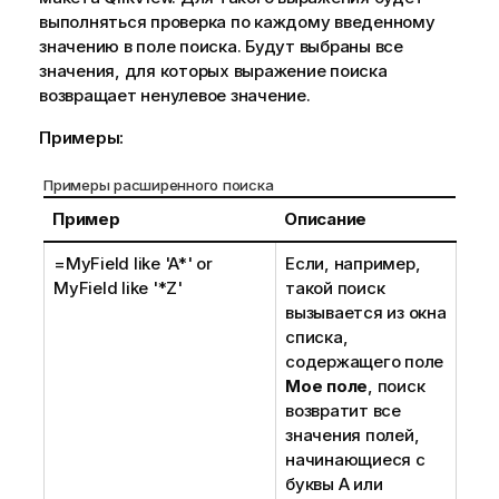
выполняться проверка по каждому введенному
значению в поле поиска. Будут выбраны все
значения, для которых выражение поиска
возвращает ненулевое значение.
Примеры:
Примеры расширенного поиска
Пример
Описание
=MyField like 'A*' or
Если, например,
MyField like '*Z'
такой поиск
вызывается из окна
списка,
содержащего поле
Мое поле
, поиск
возвратит все
значения полей,
начинающиеся с
буквы А или