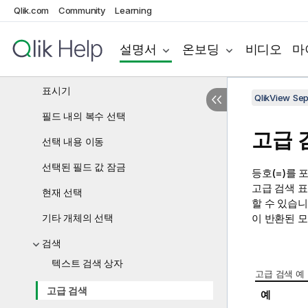
Qlik.com
Community
Learning
필드 값 선택
색 구성표
설명서
온보딩
비디오
마
선택 스타일
표시기
QlikView Se
필드 내의 복수 선택
고급 
선택 내용 이동
선택된 필드 값 잠금
등호(=)를
고급 검색 표
현재 선택
할 수 있습니
기타 개체의 선택
이 반환된 모
검색
텍스트 검색 상자
고급 검색 예
고급 검색
예