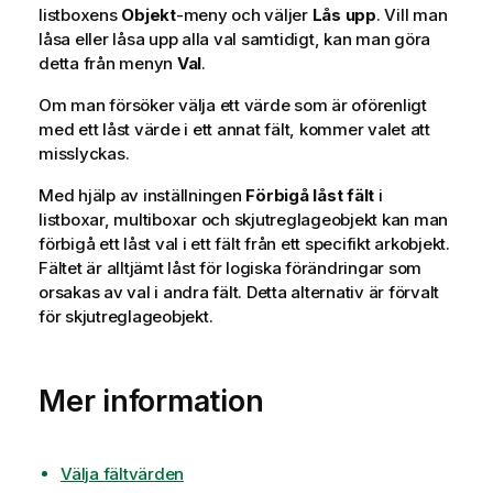
listboxens
Objekt
-meny och väljer
Lås upp
. Vill man
låsa eller låsa upp alla val samtidigt, kan man göra
detta från menyn
Val
.
Om man försöker välja ett värde som är oförenligt
med ett låst värde i ett annat fält, kommer valet att
misslyckas.
Med hjälp av inställningen
Förbigå låst fält
i
listboxar, multiboxar och skjutreglageobjekt kan man
förbigå ett låst val i ett fält från ett specifikt arkobjekt.
Fältet är alltjämt låst för logiska förändringar som
orsakas av val i andra fält. Detta alternativ är förvalt
för skjutreglageobjekt.
Mer information
Välja fältvärden