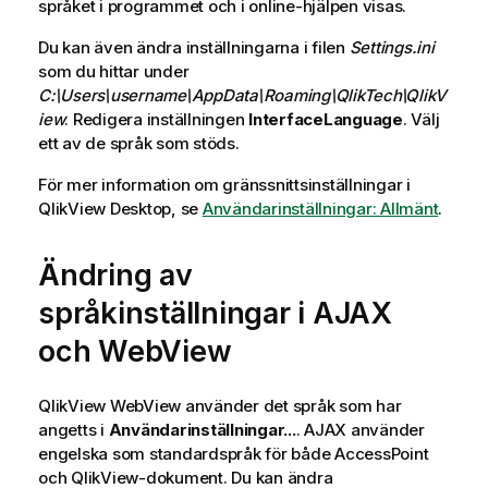
språket i programmet och i online-hjälpen visas.
Du kan även ändra inställningarna i filen
Settings.ini
som du hittar under
C:\Users\username\AppData\Roaming\QlikTech\QlikV
iew
. Redigera inställningen
InterfaceLanguage
. Välj
ett av de språk som stöds.
För mer information om gränssnittsinställningar i
QlikView Desktop
, se
Användarinställningar: Allmänt
.
Ändring av
språkinställningar i AJAX
och WebView
QlikView
WebView använder det språk som har
angetts i
Användarinställningar...
. AJAX använder
engelska som standardspråk för både AccessPoint
och
QlikView
-dokument. Du kan ändra