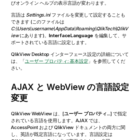
びオンライン ヘルプの表示言語が変わります。
言語は
Settings.ini
ファイルを変更して設定することも
できます (このファイルは
C:\Users\username\AppData\Roaming\QlikTech\QlikV
iew
にあります)。
InterfaceLanguage
を編集して、サ
ポートされている言語に設定します。
QlikView Desktop
インターフェース設定の詳細について
は、「
ユーザー プロパティ: 基本設定
」を参照してくだ
さい。
AJAX と WebView の言語設定
変更
QlikView
WebView は、[
ユーザー プロパティ...
] で指定
されている言語を使用します。AJAX では、
AccessPoint および
QlikView
ドキュメントの両方に関
し、英語が既定言語になっています。言語設定は