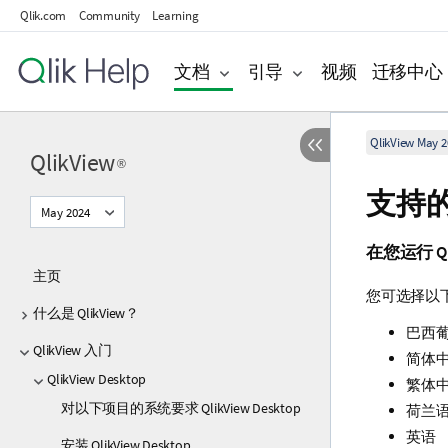
Qlik.com
Community
Learning
文档
引导
视频
迁移中心
QlikView May 2
QlikView
®
支持
May 2024
在您运行
Q
主页
您可选择以
什么是 QlikView？
巴西
QlikView 入门
简体
QlikView Desktop
繁体
对以下项目的系统要求 QlikView Desktop
荷兰
英语
安装 QlikView Desktop