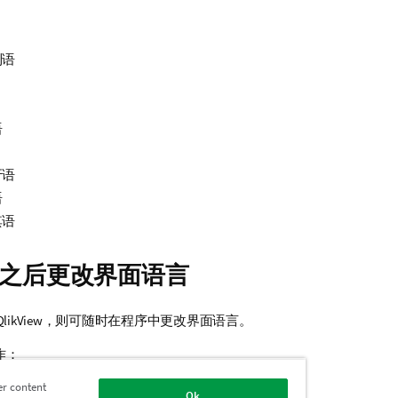
利语
语
牙语
语
其语
之后更改界面语言
QlikView
，则可随时在程序中更改界面语言。
作：
幕顶部的菜单栏中，单击
设置
下拉列表。
er content
Ok