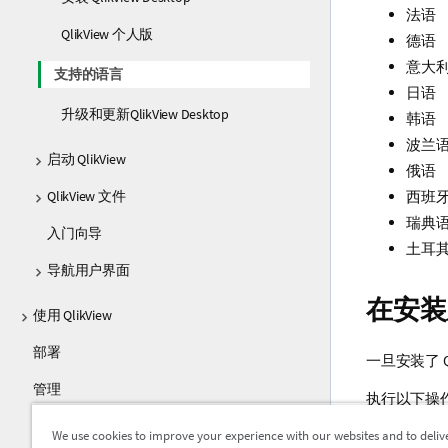
法语
QlikView 个人版
德语
意大
支持的语言
日语
升级和更新QlikView Desktop
韩语
波兰
启动 QlikView
俄语
QlikView 文件
西班
瑞典
入门向导
土耳
导航用户界面
在安装
使用 QlikView
部署
一旦安装了
管理
执行以下操
教程
在屏
We use cookies to improve your experience with our websites and to deliv