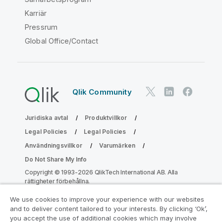
Karriär
Pressrum
Global Office/Contact
Qlik Community
Juridiska avtal
Produktvillkor
Legal Policies
Legal Policies
Användningsvillkor
Varumärken
Do Not Share My Info
Copyright © 1993-2026 QlikTech International AB. Alla
rättigheter förbehållna.
We use cookies to improve your experience with our websites
and to deliver content tailored to your interests. By clicking ‘Ok’,
Gå med i programmet Analytics
you accept the use of additional cookies which may involve