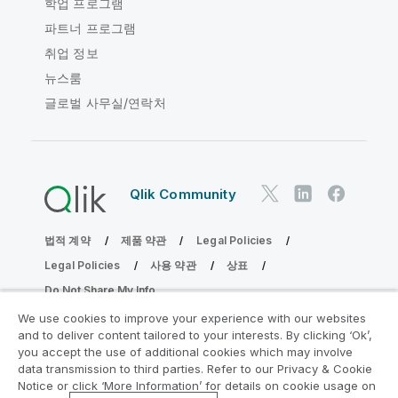
학업 프로그램
파트너 프로그램
취업 정보
뉴스룸
글로벌 사무실/연락처
Qlik Community
법적 계약
제품 약관
Legal Policies
Legal Policies
사용 약관
상표
Do Not Share My Info
Copyright © 1993-2026 QlikTech International AB. 무단 전재
We use cookies to improve your experience with our websites
및 복제를 금합니다.
and to deliver content tailored to your interests. By clicking ‘Ok’,
you accept the use of additional cookies which may involve
data transmission to third parties. Refer to our Privacy & Cookie
Notice or click ‘More Information’ for details on cookie usage on
분석 현대화 프로그램에 참여