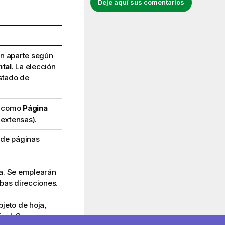
Deje aquí sus comentarios
n aparte según
tal
. La elección
istado de
me como
Página
 extensas).
o de páginas
ja. Se emplearán
bas direcciones.
bjeto de hoja,
inal. Se