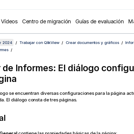
Vídeos
Centro de migración
Guías de evaluación
Ma
y 2024
Trabajar con QlikView
Crear documentos y gráficos
Info
ormes
r de Informes: El diálogo config
gina
logo se encuentran diversas configuraciones para la página ac
a. El diálogo consta de tres páginas.
al
General
contiene las propiedades básicas de la página: