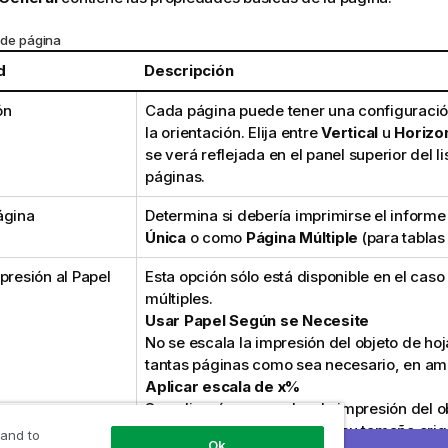
 de página
d
Descripción
ón
Cada página puede tener una configuració
la orientación. Elija entre
Vertical
u
Horizon
se verá reflejada en el panel superior del l
páginas.
ágina
Determina si debería imprimirse el infor
Única
o como
Página Múltiple
(para tablas
presión al Papel
Esta opción sólo está disponible en el cas
múltiples.
Usar Papel Según se Necesite
No se escala la impresión del objeto de ho
tantas páginas como sea necesario, en am
Aplicar escala de x%
Se aplicará una escala a la impresión del o
según un porcentaje fijo de su tamaño orig
 and to
Ok