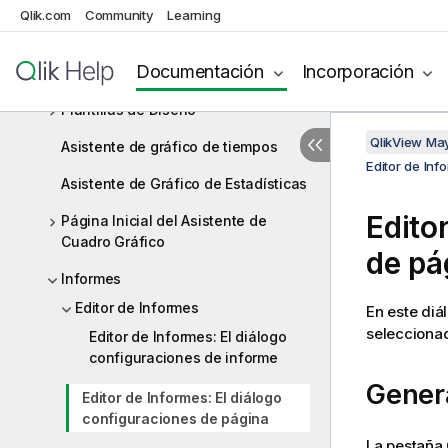
Qlik.com
Community
Learning
Asistente de Gráfico Rápido
Documentación
Incorporación
Objetos de Hoja
Plantillas de Diseño
QlikView Ma
Asistente de gráfico de tiempos
Editor de Inf
Asistente de Gráfico de Estadísticas
Edito
Página Inicial del Asistente de
Cuadro Gráfico
de pá
Informes
Editor de Informes
En este diá
seleccionad
Editor de Informes: El diálogo
configuraciones de informe
Gener
Editor de Informes: El diálogo
configuraciones de página
La pestaña