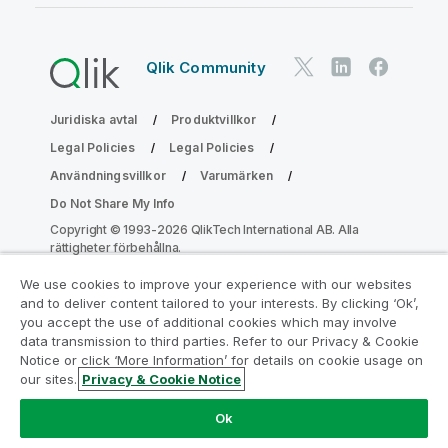
Qlik Community
Juridiska avtal
Produktvillkor
Legal Policies
Legal Policies
Användningsvillkor
Varumärken
Do Not Share My Info
Copyright © 1993-2026 QlikTech International AB. Alla
rättigheter förbehållna.
We use cookies to improve your experience with our websites
and to deliver content tailored to your interests. By clicking ‘Ok’,
Gå med i programmet Analytics
you accept the use of additional cookies which may involve
data transmission to third parties. Refer to our Privacy & Cookie
Modernization
Notice or click ‘More Information’ for details on cookie usage on
our sites.
Privacy & Cookie Notice
Modernisera utan att kompromissa med dina värdefulla
QlikView-appar med programmet för
Ok
analysmodernisering.
Klicka här
för mer information eller