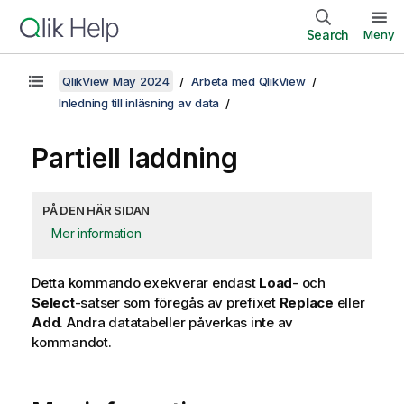
Search
Meny
QlikView May 2024
Arbeta med QlikView
Inledning till inläsning av data
Partiell laddning
PÅ DEN HÄR SIDAN
Mer information
Detta kommando exekverar endast
Load
- och
Select
-satser som föregås av prefixet
Replace
eller
Add
. Andra datatabeller påverkas inte av
kommandot.