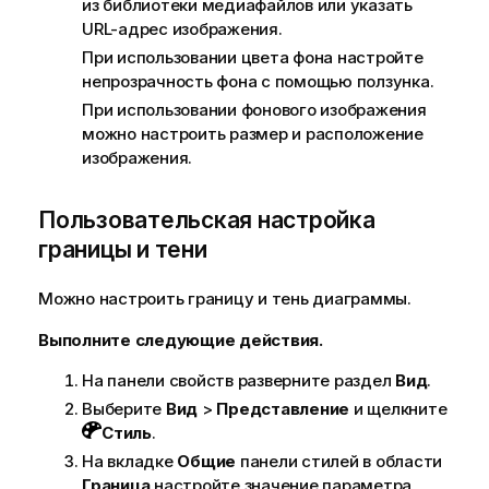
из библиотеки медиафайлов или указать
URL-адрес изображения.
При использовании цвета фона настройте
непрозрачность фона с помощью ползунка.
При использовании фонового изображения
можно настроить размер и расположение
изображения.
Пользовательская настройка
границы и тени
Можно настроить границу и тень диаграммы.
Выполните следующие действия.
На панели свойств разверните раздел
Вид
.
Выберите
Вид
>
Представление
и щелкните
Стиль
.
На вкладке
Общие
панели стилей в области
Граница
настройте значение параметра