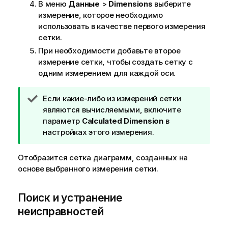
В меню
Данные
>
Dimensions
выберите
измерение, которое необходимо
использовать в качестве первого измерения
сетки.
При необходимости добавьте второе
измерение сетки, чтобы создать сетку с
одним измерением для каждой оси.
П
Если какие-либо из измерений сетки
р
являются вычисляемыми, включите
и
параметр
Calculated Dimension
в
м
настройках этого измерения.
е
ч
Отобразится сетка диаграмм, созданных на
а
основе выбранного измерения сетки.
н
и
Поиск и устранение
е
неисправностей
к
п