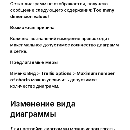
о
Сетка диаграмм не отображается, получено
д
сообщение следующего содержания:
Too many
с
dimension values!
к
Возможная причина
а
з
Количество значений измерения превосходит
к
максимальное допустимое количество диаграмм
е
в сетке.
Предлагаемые меры
В меню
Вид
>
Trellis options
>
Maximum number
of charts
можно увеличить допустимое
количество диаграмм.
Изменение вида
диаграммы
Для настройки диаграммы можно использовать