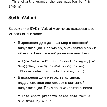
='This chart presents the aggregation by ' &
$(vDim)
$(vDimValue)
Выражение
$(vDimValue)
можно использовать во
многих сценариях:
Выражения для данных мер в основной
визуализации. Например, в качестве меры в
объекте
Текст и изображение
или
Текст
:
=if(GetSelectedCount([Product Category])=1,
Sum({<Region={$(vDimValue)}>} Sales),
'Please select a product category.')
Выражения для меток, заголовков,
подзаголовков или сносок в основной
визуализации. Пример, в качестве сноски:
='This chart presents sales data for' &
$(vDimValue) & '.'