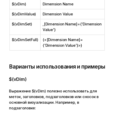
$(vDim)
Dimension Name
$(vDimValue)
Dimension Value
$(vDimSet)
,[Dimension Name]={'Dimension
Value'}
$(vDimSetFull)
{<[Dimension Name]=
{'Dimension Value'}>}
Варианты использования и примеры
$(vDim)
Выражение
$(vDim)
полезно использовать для
меток, заголовков, подзаголовков или сносок в
основной визуализации. Например, в
подзаголовке: