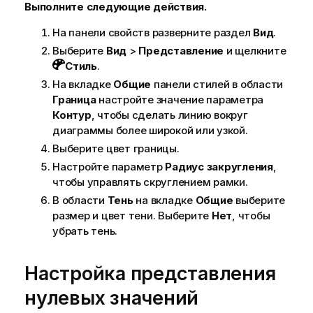
Выполните следующие действия.
На панели свойств разверните раздел
Вид
.
Выберите
Вид
>
Представление
и щелкните
Стиль
.
На вкладке
Общие
панели стилей в области
Граница
настройте значение параметра
Контур
, чтобы сделать линию вокруг
диаграммы более широкой или узкой.
Выберите цвет границы.
Настройте параметр
Радиус закругления
,
чтобы управлять скруглением рамки.
В области
Тень
на вкладке
Общие
выберите
размер и цвет тени. Выберите
Нет
, чтобы
убрать тень.
Настройка представления
нулевых значений