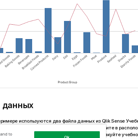
 данных
примере используются два файла данных из
Qlik Sense
Учеб
е приложения
. Чтобы загрузить файлы, перейдите в распо
 построение приложения
. Загрузите и распакуйте учебн
 and to
Ok