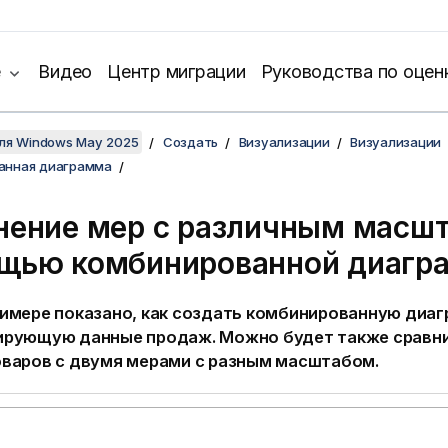
е
Видео
Центр миграции
Руководства по оцен
для Windows May 2025
Создать
Визуализации
Визуализации
анная диаграмма
нение мер с различным масш
щью комбинированной диагр
римере показано, как создать комбинированную диаг
ирующую данные продаж. Можно будет также сравн
оваров с двумя мерами с разным масштабом.