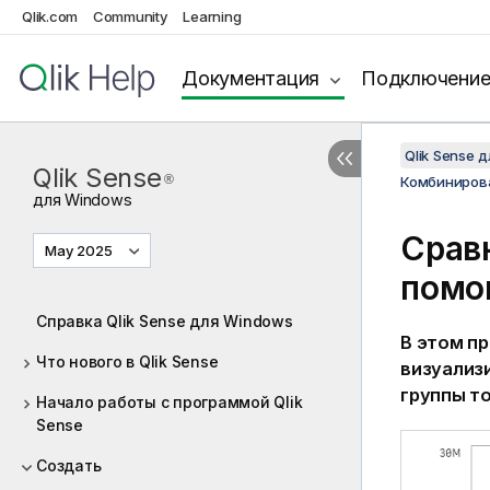
Qlik.com
Community
Learning
Документация
Подключени
Qlik Sense 
Qlik Sense
®
Комбиниров
для
Windows
Срав
May 2025
помо
Справка Qlik Sense для Windows
В этом п
Что нового в Qlik Sense
визуализ
группы т
Начало работы с программой Qlik
Sense
Создать