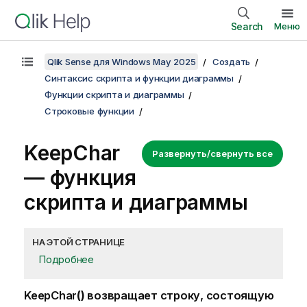
Search
Меню
Qlik Sense для Windows May 2025
Создать
Синтаксис скрипта и функции диаграммы
Функции скрипта и диаграммы
Строковые функции
KeepChar
Развернуть/свернуть все
— функция
скриптa и диаграммы
НА ЭТОЙ СТРАНИЦЕ
Подробнее
KeepChar
()
возвращает строку, состоящую