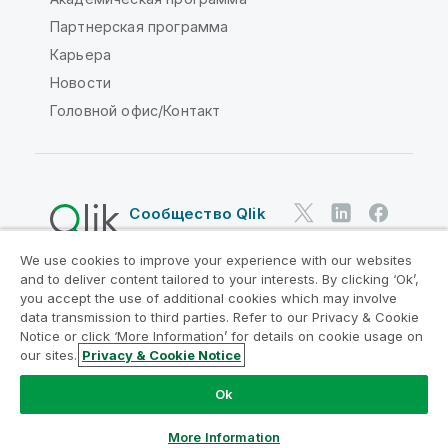
Партнерская программа
Карьера
Новости
Головной офис/Контакт
Сообщество Qlik
We use cookies to improve your experience with our websites
Юридические соглашения
and to deliver content tailored to your interests. By clicking ‘Ok’,
Условия использования продуктов
you accept the use of additional cookies which may involve
data transmission to third parties. Refer to our Privacy & Cookie
Legal Policies
Юридические положения
Notice or click ‘More Information’ for details on cookie usage on
Условия использования
Товарные знаки
our sites.
Privacy & Cookie Notice
Do Not Share My Info
Ok
© QlikTech International AB, 1993-2026. Все права
защищены.
More Information