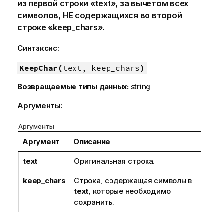
из первой строки «text», за вычетом всех
символов, НЕ содержащихся во второй
строке «keep_chars».
Синтаксис:
KeepChar(
text, keep_chars
)
Возвращаемые типы данных:
string
Аргументы:
Аргументы
Аргумент
Описание
text
Оригинальная строка.
keep_chars
Строка, содержащая символы в
text
, которые необходимо
сохранить.