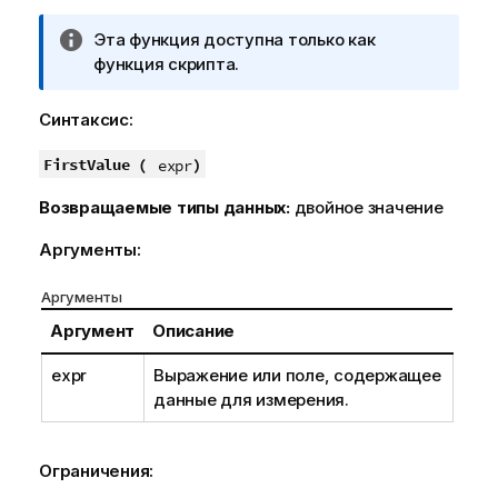
П
Эта функция доступна только как
р
функция скрипта.
и
м
Синтаксис:
е
ч
FirstValue (
)
expr
а
Возвращаемые типы данных:
двойное значение
н
и
Аргументы:
е
к
Аргументы
и
Аргумент
Описание
н
ф
expr
Выражение или поле, содержащее
о
данные для измерения.
р
м
а
Ограничения:
ц