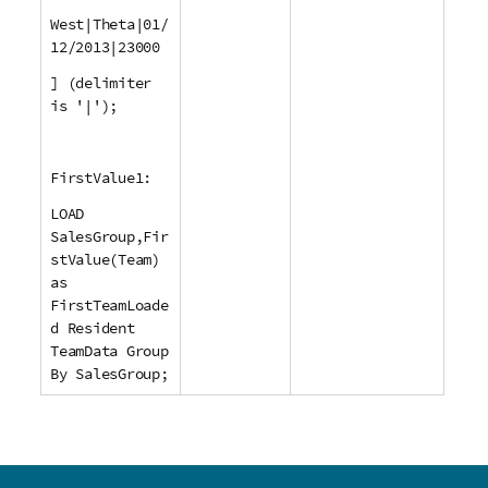
West|Theta|01/
12/2013|23000
] (delimiter
is '|');
FirstValue1:
LOAD
SalesGroup,Fir
stValue(Team)
as
FirstTeamLoade
d Resident
TeamData Group
By SalesGroup;