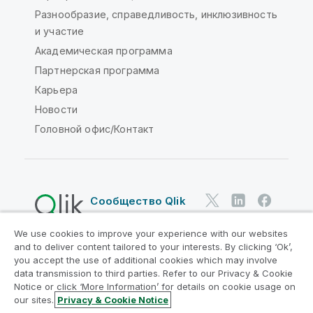
Разнообразие, справедливость, инклюзивность
и участие
Академическая программа
Партнерская программа
Карьера
Новости
Головной офис/Контакт
Сообщество Qlik
We use cookies to improve your experience with our websites
Юридические соглашения
and to deliver content tailored to your interests. By clicking ‘Ok’,
Условия использования продуктов
you accept the use of additional cookies which may involve
data transmission to third parties. Refer to our Privacy & Cookie
Legal Policies
Юридические положения
Notice or click ‘More Information’ for details on cookie usage on
Условия использования
Товарные знаки
our sites.
Privacy & Cookie Notice