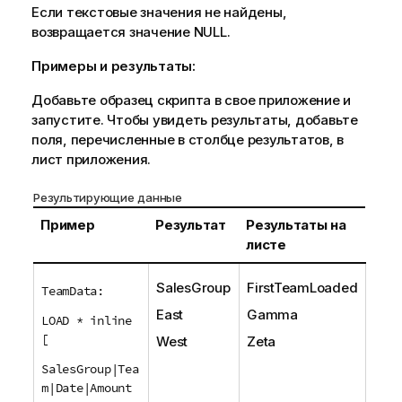
и
Если текстовые значения не найдены,
и
возвращается значение
NULL
.
Примеры и результаты:
Добавьте образец скрипта в свое приложение и
запустите. Чтобы увидеть результаты, добавьте
поля, перечисленные в столбце результатов, в
лист приложения.
Результирующие данные
Пример
Результат
Результаты на
листе
SalesGroup
FirstTeamLoaded
TeamData:
East
Gamma
LOAD * inline
[
West
Zeta
SalesGroup|Tea
m|Date|Amount