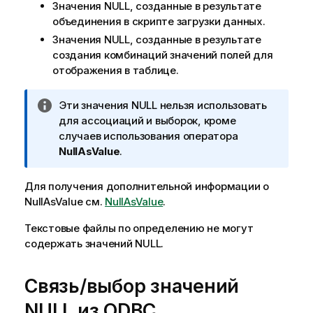
Значения
NULL
, созданные в результате
объединения в скрипте загрузки данных.
Значения
NULL
, созданные в результате
создания комбинаций значений полей для
отображения в таблице.
П
Эти значения
NULL
нельзя использовать
р
для ассоциаций и выборок, кроме
и
случаев использования оператора
м
NullAsValue
.
е
ч
Для получения дополнительной информации о
а
NullAsValue
см.
NullAsValue
.
н
Текстовые файлы по определению не могут
и
содержать значений
е
NULL
.
к
и
Связь/выбор значений
н
ф
NULL
из
ODBC