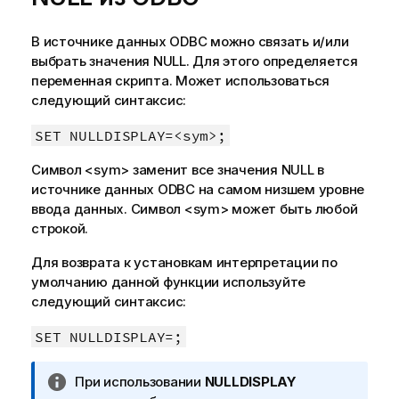
о
р
В источнике данных
ODBC
можно связать и/или
м
выбрать значения
NULL
. Для этого определяется
а
переменная скрипта. Может использоваться
ц
следующий синтаксис:
и
и
SET NULLDISPLAY=<sym>;
Символ
<sym>
заменит все значения
NULL
в
источнике данных
ODBC
на самом низшем уровне
ввода данных. Символ
<sym>
может быть любой
строкой.
Для возврата к установкам интерпретации по
умолчанию данной функции используйте
следующий синтаксис:
SET NULLDISPLAY=;
П
При использовании
NULLDISPLAY