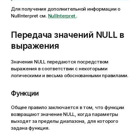
м
е
Для получения дополнительной информации о
ч
NullInterpret
см.
NullInterpret
.
а
н
Передача значений
NULL
в
и
е
выражения
к
и
Значения
NULL
передаются посредством
н
выражения в соответствии с некоторыми
ф
логическими и весьма обоснованными правилами.
о
р
м
Функции
а
ц
Общее правило заключается в том, что функции
и
возвращают значение
NULL
, когда параметры
и
выходят за пределы диапазона, для которого
задана функция.