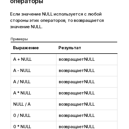
операторы
Если значение
NULL
используется с любой
стороны этих операторов, то возвращается
значение
NULL
.
Примеры
Выражение
Результат
A +
NULL
возвращает
NULL
A -
NULL
возвращает
NULL
A /
NULL
возвращает
NULL
A *
NULL
возвращает
NULL
NULL
/ A
возвращает
NULL
0 /
NULL
возвращает
NULL
0 *
NULL
возвращает
NULL