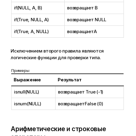
if(NULL, A, B)
возвращает
B
if(True, NULL, A)
возвращает
NULL
if(True, A, NULL)
возвращает
A
Исключением второго правила являются
логические функции для проверки типа.
Примеры
Выражение
Результат
isnull(NULL)
возвращает
True (-1)
isnum(NULL)
возвращает
False (0)
Арифметические и строковые