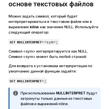
е
основе текстовых файлов
к
и
Можно задать символ, который будет
н
интерпретироваться в текстовом файле или в
ф
выражении
inline
как значение
NULL
. Используйте
о
следующий оператор:
р
м
=<sym>;
SET NULLINTERPRET
а
ц
Символ
<sym>
интерпретируется как
NULL
.
и
Символ
<sym>
может быть любой строкой.
и
Для возврата к установкам интерпретации по
умолчанию данной функции задайте:
=;
SET NULLINTERPRET
П
При использовании
NULLINTERPRET
будут
р
затронуты только данные из текстовых
и
файлов и выражений inline.