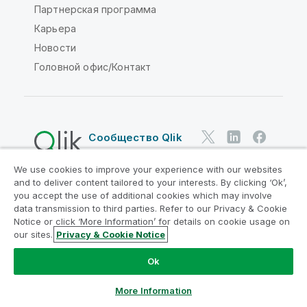
Партнерская программа
Карьера
Новости
Головной офис/Контакт
Сообщество Qlik
We use cookies to improve your experience with our websites
Юридические соглашения
and to deliver content tailored to your interests. By clicking ‘Ok’,
Условия использования продуктов
you accept the use of additional cookies which may involve
data transmission to third parties. Refer to our Privacy & Cookie
Legal Policies
Юридические положения
Notice or click ‘More Information’ for details on cookie usage on
Условия использования
Товарные знаки
our sites.
Privacy & Cookie Notice
Do Not Share My Info
Ok
© QlikTech International AB, 1993-2026. Все права
защищены.
More Information