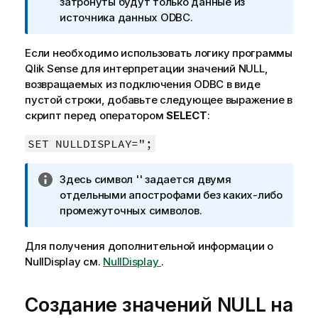
р
затронуты будут только данные из
и
источника данных
ODBC
.
м
е
Если необходимо использовать логику программы
ч
Qlik Sense
для интерпретации значений
NULL
,
а
возвращаемых из подключения
ODBC
в виде
н
пустой строки, добавьте следующее выражение в
и
скрипт перед оператором
SELECT
:
е
к
SET NULLDISPLAY=";
и
н
П
Здесь символ '' задается двумя
ф
р
отдельными апострофами без каких-либо
о
и
промежуточных символов.
р
м
м
е
Для получения дополнительной информации о
а
ч
NullDisplay
см.
NullDisplay
.
ц
а
и
н
и
Создание значений
NULL
на
и