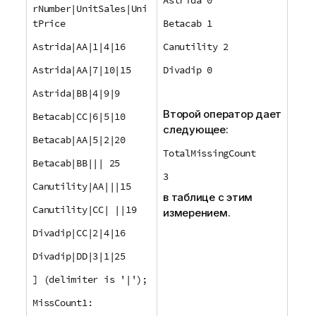
rNumber|UnitSales|Uni
tPrice
Betacab 1
Astrida|AA|1|4|16
Canutility 2
Astrida|AA|7|10|15
Divadip 0
Astrida|BB|4|9|9
Второй оператор дает
Betacab|CC|6|5|10
следующее:
Betacab|AA|5|2|20
TotalMissingCount
Betacab|BB||| 25
3
Canutility|AA|||15
в таблице с этим
Canutility|CC| ||19
измерением.
Divadip|CC|2|4|16
Divadip|DD|3|1|25
] (delimiter is '|');
MissCount1: