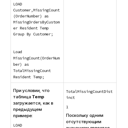
LOAD
Customer,MissingCount
(OrderNumber) as
MissingOrdersByCustom
er Resident Temp
Group By Customer;
Load
MissingCount(OrderNum
ber) as
TotalMissingCount
Resident Temp;
При условии, что
TotalMissingCountDist
таблица
Temp
inct
загружается, как в
1
предыдущем
Поскольку одним
примере:
отсутствующим
LOAD
значением является