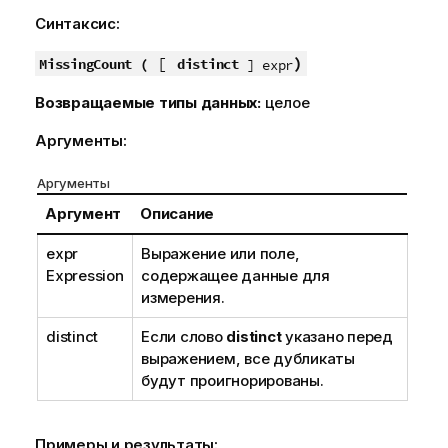
Синтаксис:
[
)
MissingCount (
distinct
] expr
Возвращаемые типы данных:
целое
Аргументы:
Аргументы
Аргумент
Описание
expr
Выражение или поле,
Expression
содержащее данные для
измерения.
distinct
Если слово
distinct
указано перед
выражением, все дубликаты
будут проигнорированы.
Примеры и результаты: