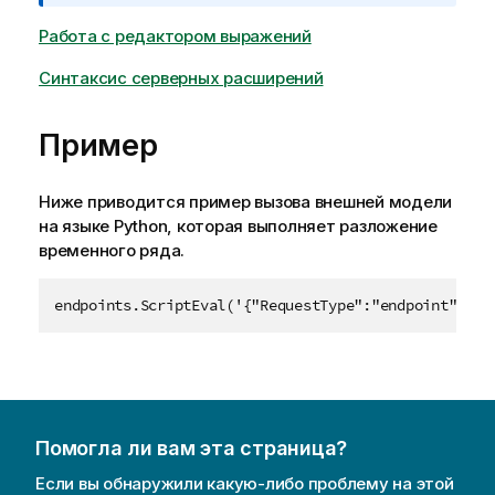
а
н
Работа с редактором выражений
и
Синтаксис серверных расширений
е
к
и
Пример
н
ф
о
Ниже приводится пример вызова внешней модели
р
на языке Python, которая выполняет разложение
м
временного ряда.
а
ц
endpoints.ScriptEval('{"RequestType":"endpoint","en
и
и
Помогла ли вам эта страница?
Если вы обнаружили какую-либо проблему на этой