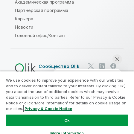
Академическая программа
Партнерская программа
Карьера
Новости
Головной офис/Контакт
Сообщество Qlik
We use cookies to improve your experience with our websites
Юридические соглашения
and to deliver content tailored to your interests. By clicking ‘Ok’,
Условия использования продуктов
you accept the use of additional cookies which may involve
data transmission to third parties. Refer to our Privacy & Cookie
Legal Policies
Юридические положения
Notice or click ‘More Information’ for details on cookie usage on
Условия использования
Товарные знаки
our sites.
Privacy & Cookie Notice
Начать чат
Do Not Share My Info
Ok
© QlikTech International AB, 1993-2026. Все права
защищены.
More Information