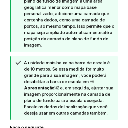
o
plano de fundo de imagem a uma área
t
geográfica menor como mapa base
a
personalizado, adicione uma camada que
d
contenha dados, como uma camada de
e
pontos, ao mesmo tempo. Isso permite que o
d
mapa seja ampliado automaticamente até a
i
posição da camada de plano de fundo de
c
imagem.
a
N
A unidade mais baixa na barra de escala é
o
de 10 metros. Se essa medida for muito
t
grande para a sua imagem, você poderá
a
desabilitar a barra de escala em ￼
d
Apresentação
￼ e, em seguida, ajustar sua
e
imagem proporcionalmente na camada de
d
plano de fundo para a escala desejada.
i
Escale os dados de localização que você
c
deseja usar em outras camadas também.
a
Faça o seguinte: