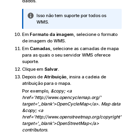
dados.
N
Isso não tem suporte por todos os
o
WMS
.
t
Em
Formato da imagem
, selecione o formato
a
de imagem do
WMS
.
i
n
Em
Camadas
, selecione as camadas de mapa
f
para as quais o seu servidor
WMS
oferece
o
suporte.
r
Clique em
Salvar
.
m
Depois de
Atribuição
, insira a cadeia de
a
atribuição para o mapa.
t
Por exemplo,
&copy; <a
i
href='http://www.opencyclemap.org/'
v
target='_blank'>OpenCycleMap</a>. Map data
a
&copy; <a
href='http://www.openstreetmap.org/copyright'
target='_blank'>OpenStreetMap</a>
contributors
.