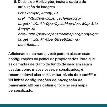
Depois de
Atribuição
, insira a cadeia de
i
atribuição da imagem.
c
a
Por exemplo,
&copy; <a
href='http://www.opencyclemap.org/'
target='_blank'>OpenCycleMap</a>. Map data
&copy; <a
href='http://www.openstreetmap.org/copyright'
target='_blank'>OpenStreetMap</a>
contributors
.
Adicionada a camada, você poderá ajustar suas
configurações no painel de propriedades. Para que
as camadas de plano de fundo de imagem sejam
usadas como mapas base personalizados, é
recomendável alterar ￼
Limitar níveis de zoom
￼ e
￼
Limitar configurações de navegação de
panorâmica￼
para definir o foco no seu mapa
personalizado.