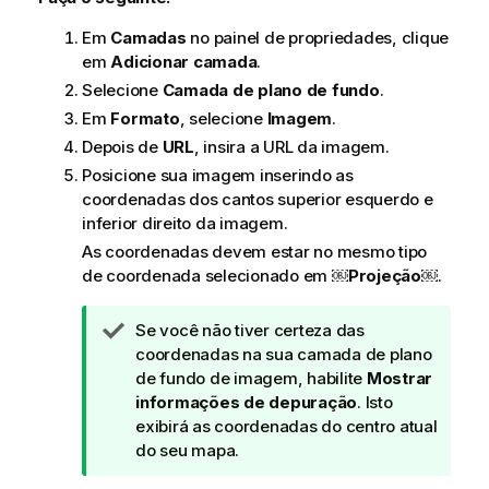
Em
Camadas
no painel de propriedades, clique
em
Adicionar camada
.
Selecione
Camada de plano de fundo
.
Em
Formato
, selecione
Imagem
.
Depois de
URL
, insira a URL da imagem.
Posicione sua imagem inserindo as
coordenadas dos cantos superior esquerdo e
inferior direito da imagem.
As coordenadas devem estar no mesmo tipo
de coordenada selecionado em ￼
Projeção
￼.
N
Se você não tiver certeza das
o
coordenadas na sua camada de plano
t
de fundo de imagem, habilite
Mostrar
a
informações de depuração
. Isto
d
exibirá as coordenadas do centro atual
e
do seu mapa.
d