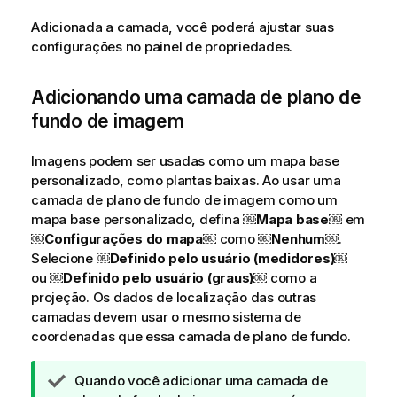
Adicionada a camada, você poderá ajustar suas
configurações no painel de propriedades.
Adicionando uma camada de plano de
fundo de imagem
Imagens podem ser usadas como um mapa base
personalizado, como plantas baixas. Ao usar uma
camada de plano de fundo de imagem como um
mapa base personalizado, defina ￼
Mapa base￼
em
￼Configurações do mapa
￼ como
￼Nenhum
￼.
Selecione ￼
Definido pelo usuário (medidores)
￼
ou
￼Definido pelo usuário (graus)
￼ como a
projeção. Os dados de localização das outras
camadas devem usar o mesmo sistema de
coordenadas que essa camada de plano de fundo.
N
Quando você adicionar uma camada de