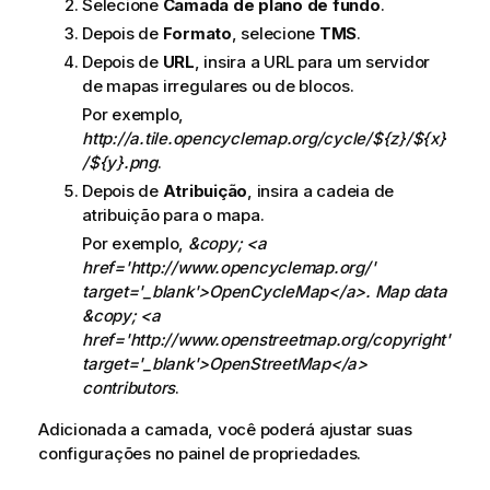
Selecione
Camada de plano de fundo
.
Depois de
Formato
, selecione
TMS
.
Depois de
URL
, insira a URL para um servidor
de mapas irregulares ou de blocos.
Por exemplo,
http://a.tile.opencyclemap.org/cycle/${z}/${x}
/${y}.png
.
Depois de
Atribuição
, insira a cadeia de
atribuição para o mapa.
Por exemplo,
&copy; <a
href='http://www.opencyclemap.org/'
target='_blank'>OpenCycleMap</a>. Map data
&copy; <a
href='http://www.openstreetmap.org/copyright'
target='_blank'>OpenStreetMap</a>
contributors
.
Adicionada a camada, você poderá ajustar suas
configurações no painel de propriedades.