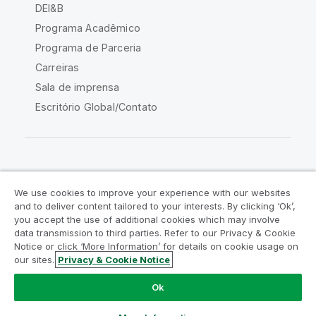
DEI&B
Programa Acadêmico
Programa de Parceria
Carreiras
Sala de imprensa
Escritório Global/Contato
Comunidade Qlik
We use cookies to improve your experience with our websites
and to deliver content tailored to your interests. By clicking ‘Ok’,
Acordos legais
Termos do produto
you accept the use of additional cookies which may involve
data transmission to third parties. Refer to our Privacy & Cookie
Legal Policies
Políticas Legais
Notice or click ‘More Information’ for details on cookie usage on
Termos de uso
Marcas comerciais
our sites.
Privacy & Cookie Notice
Do Not Share My Info
Ok
Copyright © 1993-2026 QlikTech International AB. Todos os
direitos reservados.