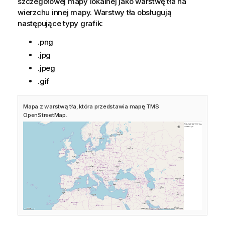
szczegółowej mapy lokalnej jako warstwę tła na
wierzchu innej mapy. Warstwy tła obsługują
następujące typy grafik:
.png
.jpg
.jpeg
.gif
Mapa z warstwą tła, która przedstawia mapę
TMS
OpenStreetMap
.