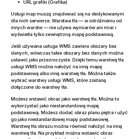
URL grafiki (Grafika)
Usługi map muszą znajdować się na dedykowanym
dla nich serwerze. Warstwa tła — w odróżnieniu od
innych warstw — nie używa wymiarów ani miar i
wyświetla tylko zewnętrzną mapę podstawową.
Jeśli używana usługa
WMS
zawiera obszary bez
danych, wówczas takie obszary bez danych można
ustawić jako przezroczyste. Dzięki temu warstwę tła
usługi
WMS
można nałożyć na inną mapę
podstawową albo inną warstwę tła. Można także
wybrać warstwy usługi
WMS
, które zostaną
dołączone do warstwy tła.
Możesz wstawić obraz jako warstwę tła. Można to
wykorzystać jako niestandardową mapę
podstawową. Możesz dodać obraz planu piętra i użyć
go jako niestandardowej mapy podstawowej.
Warstwę tła obrazu można również nałożyć na inną
warstwę tła. Na przykład można wstawić obraz