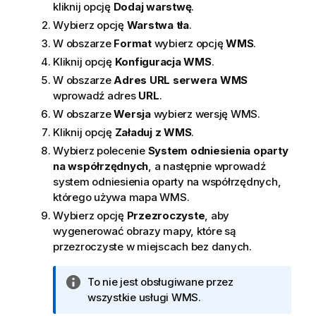
kliknij opcję
Dodaj warstwę
.
Wybierz opcję
Warstwa tła
.
W obszarze
Format
wybierz opcję
WMS
.
Kliknij opcję
Konfiguracja WMS
.
W obszarze
Adres URL serwera WMS
wprowadź adres
URL
.
W obszarze
Wersja
wybierz wersję
WMS
.
Kliknij opcję
Załaduj z WMS
.
Wybierz polecenie
System odniesienia oparty
na współrzędnych
, a następnie wprowadź
system odniesienia oparty na współrzędnych,
którego używa mapa
WMS
.
Wybierz opcję
Przezroczyste
, aby
wygenerować obrazy mapy, które są
przezroczyste w miejscach bez danych.
I
To nie jest obsługiwane przez
n
wszystkie usługi
WMS
.
f