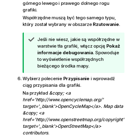
górnego lewego i prawego dolnego rogu
grafiki.
Współrzędne muszą być tego samego typu,
który został wybrany w obszarze
Rzutowanie
.
W
Jeśli nie wiesz, jakie są współrzędne w
s
warstwie tła grafiki, włącz opcję
Pokaż
k
informacje debugowania
. Spowoduje
a
to wyświetlenie współrzędnych
z
bieżącego środka mapy.
ó
Wybierz polecenie
Przypisanie
i wprowadź
w
ciąg przypisania dla grafiki.
k
a
Na przykład
&copy; <a
href='http://www.opencyclemap.org/'
target='_blank'>OpenCycleMap</a>. Map data
&copy; <a
href='http://www.openstreetmap.org/copyright'
target='_blank'>OpenStreetMap</a>
contributors
.