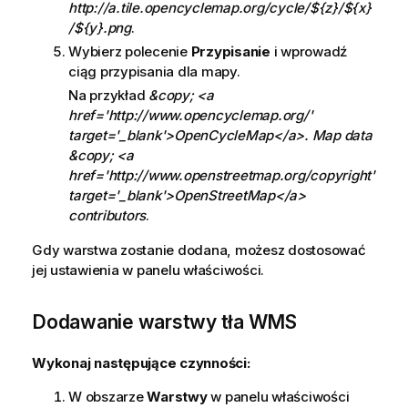
http://a.tile.opencyclemap.org/cycle/${z}/${x}
/${y}.png
.
Wybierz polecenie
Przypisanie
i wprowadź
ciąg przypisania dla mapy.
Na przykład
&copy; <a
href='http://www.opencyclemap.org/'
target='_blank'>OpenCycleMap</a>. Map data
&copy; <a
href='http://www.openstreetmap.org/copyright'
target='_blank'>OpenStreetMap</a>
contributors
.
Gdy warstwa zostanie dodana, możesz dostosować
jej ustawienia w panelu właściwości.
Dodawanie warstwy tła
WMS
Wykonaj następujące czynności:
W obszarze
Warstwy
w panelu właściwości