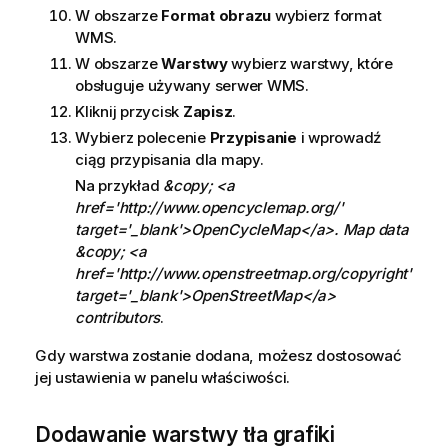
W obszarze
Format obrazu
wybierz format
o
WMS
.
r
m
W obszarze
Warstwy
wybierz warstwy, które
a
obsługuje używany serwer
WMS
.
c
Kliknij przycisk
Zapisz
.
j
Wybierz polecenie
Przypisanie
i wprowadź
a
ciąg przypisania dla mapy.
Na przykład
&copy; <a
href='http://www.opencyclemap.org/'
target='_blank'>OpenCycleMap</a>. Map data
&copy; <a
href='http://www.openstreetmap.org/copyright'
target='_blank'>OpenStreetMap</a>
contributors
.
Gdy warstwa zostanie dodana, możesz dostosować
jej ustawienia w panelu właściwości.
Dodawanie warstwy tła grafiki