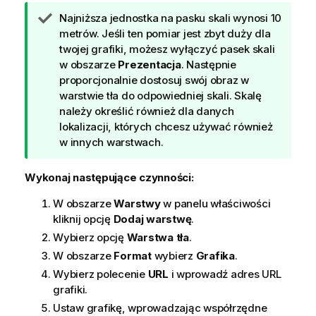
a
W
Najniższa jednostka na pasku skali wynosi 10
s
metrów. Jeśli ten pomiar jest zbyt duży dla
k
twojej grafiki, możesz wyłączyć pasek skali
a
w obszarze
Prezentacja
. Następnie
z
proporcjonalnie dostosuj swój obraz w
ó
warstwie tła do odpowiedniej skali. Skalę
w
należy określić również dla danych
k
lokalizacji, których chcesz używać również
a
w innych warstwach.
Wykonaj następujące czynności:
W obszarze
Warstwy
w panelu właściwości
kliknij opcję
Dodaj warstwę
.
Wybierz opcję
Warstwa tła
.
W obszarze
Format
wybierz
Grafika
.
Wybierz polecenie
URL
i wprowadź adres URL
grafiki.
Ustaw grafikę, wprowadzając współrzędne