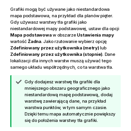
Grafiki mogą być używane jako niestandardowa
mapa podstawowa, na przykład dla planów pięter.
Gdy używasz warstwy tła grafiki jako
niestandardowej mapy podstawowej, ustaw dla opcji
Mapa podstawowa
w obszarze
Ustawienia mapy
wartość
Żadna
. Jako rzutowanie wybierz opcję
Zdefiniowany przez użytkownika (metry)
lub
Zdefiniowany przez użytkownika (stopnie)
. Dane
lokalizacji dla innych warstw muszą używać tego
samego układu współrzędnych, co ta warstwa tła.
W
Gdy dodajesz warstwę tła grafiki dla
s
mniejszego obszaru geograficznego jako
k
niestandardową mapę podstawową, dodaj
a
warstwę zawierającą dane, na przykład
z
warstwa punktów, w tym samym czasie.
ó
Dzięki temu mapa automatycznie powiększy
w
się do położenia warstwy tła grafiki.
k