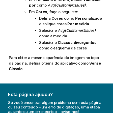
por
como
Avg(CustomerIssues)
.
Em
Cores
, faça o seguinte:
Defina
Cores
como
Personalizado
e aplique cores
Por medida
.
Selecione
Avg(CustomerIssues)
como a medida.
Selecione
Classes divergentes
como o esquema de cores.
Para obter a mesma aparência da imagem no topo
da página, defina o tema do aplicativo como
Sense
Classic
.
Esta página ajudou?
Se você encontrar algum problema com esta página
ou seu conteúdo – um erro de digitação, uma etapa
ausente ou um erro técnico – avise-nos!