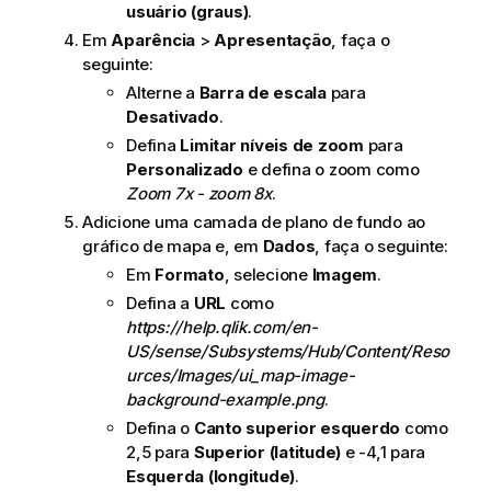
usuário (graus)
.
Em
Aparência
>
Apresentação
, faça o
seguinte:
Alterne a
Barra de escala
para
Desativado
.
Defina
Limitar níveis de zoom
para
Personalizado
e defina o zoom como
Zoom 7x - zoom 8x
.
Adicione uma camada de plano de fundo ao
gráfico de mapa e, em
Dados
, faça o seguinte:
Em
Formato
, selecione
Imagem
.
Defina a
URL
como
https://help.qlik.com/en-
US/sense/Subsystems/Hub/Content/Reso
urces/Images/ui_map-image-
background-example.png
.
Defina o
Canto superior esquerdo
como
2,5 para
Superior (latitude)
e -4,1 para
Esquerda (longitude)
.