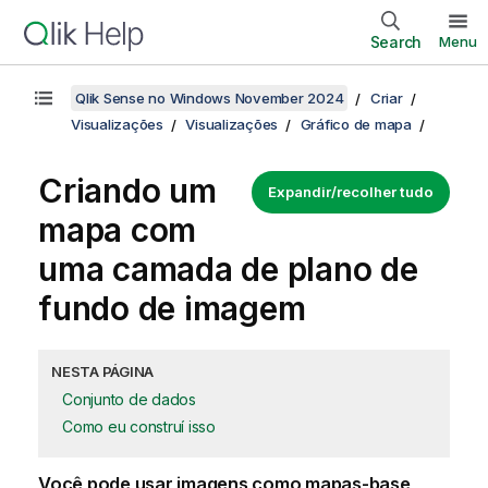
Search
Menu
Qlik Sense no Windows November 2024
Criar
Visualizações
Visualizações
Gráfico de mapa
Criando um
Expandir/recolher tudo
mapa com
uma camada de plano de
fundo de imagem
NESTA PÁGINA
Conjunto de dados
Como eu construí isso
Você pode usar imagens como mapas-base