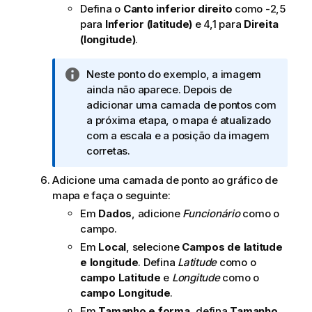
Defina o
Canto inferior direito
como -2,5
para
Inferior (latitude)
e 4,1 para
Direita
(longitude)
.
N
Neste ponto do exemplo, a imagem
o
ainda não aparece. Depois de
t
adicionar uma camada de pontos com
a
a próxima etapa, o mapa é atualizado
i
com a escala e a posição da imagem
n
corretas.
f
Adicione uma camada de ponto ao gráfico de
o
mapa e faça o seguinte:
r
m
Em
Dados
, adicione
Funcionário
como o
a
campo.
t
Em
Local
, selecione
Campos de latitude
i
e longitude
. Defina
Latitude
como o
v
campo Latitude
e
Longitude
como o
a
campo Longitude
.
Em
Tamanho e forma
, defina
Tamanho