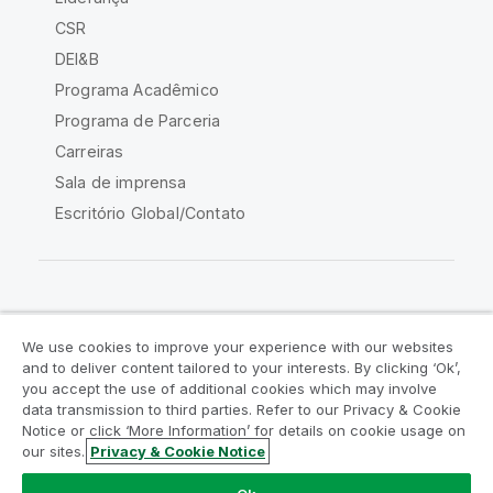
CSR
DEI&B
Programa Acadêmico
Programa de Parceria
Carreiras
Sala de imprensa
Escritório Global/Contato
Comunidade Qlik
We use cookies to improve your experience with our websites
and to deliver content tailored to your interests. By clicking ‘Ok’,
Acordos legais
Termos do produto
you accept the use of additional cookies which may involve
data transmission to third parties. Refer to our Privacy & Cookie
Legal Policies
Políticas Legais
Notice or click ‘More Information’ for details on cookie usage on
Termos de uso
Marcas comerciais
our sites.
Privacy & Cookie Notice
Do Not Share My Info