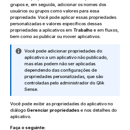
grupos e, em seguida, adicionar os nomes dos
usuários ou grupos como valores para essa
propriedade. Você pode aplicar essas propriedades
personalizadas e valores específicos dessas
propriedades a aplicativos em
Trabalho
e em fluxos,
bem como ao publicar ou mover aplicativos.
N
Você pode adicionar propriedades do
o
aplicativo a um aplicativo não publicado,
t
mas elas podem não ser aplicadas
a
dependendo das configurações de
i
propriedades personalizadas, que são
n
controladas pelo administrador do
Qlik
f
Sense
.
o
r
Você pode exibir as propriedades do aplicativo no
m
diálogo
Gerenciar propriedades
e nos detalhes do
a
aplicativo.
t
Faça o seguinte:
i