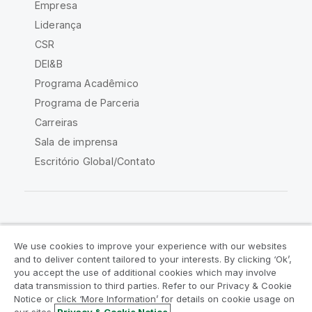
Empresa
Liderança
CSR
DEI&B
Programa Acadêmico
Programa de Parceria
Carreiras
Sala de imprensa
Escritório Global/Contato
Comunidade Qlik
We use cookies to improve your experience with our websites
and to deliver content tailored to your interests. By clicking ‘Ok’,
Acordos legais
Termos do produto
you accept the use of additional cookies which may involve
data transmission to third parties. Refer to our Privacy & Cookie
Legal Policies
Políticas Legais
Notice or click ‘More Information’ for details on cookie usage on
Termos de uso
Marcas comerciais