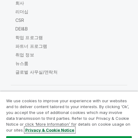
회사
리더십
CSR
DEI&B
학업 프로그램
파트너 프로그램
취업 정보
뉴스룸
글로벌 사무실/연락처
We use cookies to improve your experience with our websites
Qlik Community
and to deliver content tailored to your interests. By clicking ‘Ok’,
you accept the use of additional cookies which may involve
data transmission to third parties. Refer to our Privacy & Cookie
법적 계약
제품 약관
Legal Policies
Notice or click ‘More Information’ for details on cookie usage on
Legal Policies
사용 약관
상표
our sites.
Privacy & Cookie Notice
Do Not Share My Info