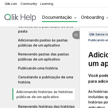
Gerenciando propriedades do
Qlik.com
Community
Learning
aplicativo
Documentação
Onboarding
Publicando uma pasta
Cancelando a publicação de uma
pasta
Qlik Sense 
Adicionando pastas às pastas
Publicando em
públicas de um aplicativo
Adici
Removendo pastas das pastas
públicas de um aplicativo
um ap
Publicando uma história
Você pode
Cancelando a publicação de uma
para adici
história
As história
Adicionando histórias às histórias
incluídas q
públicas de um aplicativo
histórias p
Removendo histórias das histórias
aplicativo.