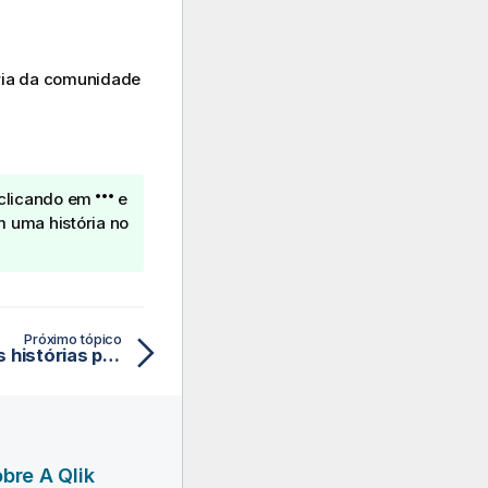
ória da comunidade
 clicando em
e
 uma história no
Próximo tópico
Removendo histórias das histórias públicas de um aplicativo
bre A Qlik