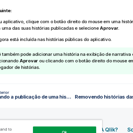
uinte:
u aplicativo, clique com o botão direito do mouse em uma hist
 uma das suas histórias publicadas e selecione
Aprovar
.
gora está incluída nas histórias públicas do aplicativo.
 também pode adicionar uma história na exibição de narrativa
cionando
Aprovar
ou clicando com o botão direito do mouse em
gador de histórias.
erior
Cancelando a publicação de uma história
os De
Produtos
Por Que A Qlik?
So
 and to
Ok