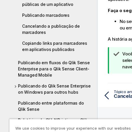
públicas de um aplicativo
Faça o seg
Publicando marcadores
No se
Cancelando a publicação de
ou em
marcadores
A história a
Copiando links para marcadores
em aplicativos publicados
N
Você
o
sele
Publicando em fluxos do Qlik Sense
t
nave
Enterprise para o Qlik Sense Client-
a
Managed Mobile
d
Publicando do Qlik Sense Enterprise
e
Tópico ant
on Windows para outros hubs
d
i
Publicando entre plataformas do
c
Qlik Sense
a
Relatórios do Qlik NPrinting no Qlik
Sense
Recurs
We use cookies to improve your experience with our websites