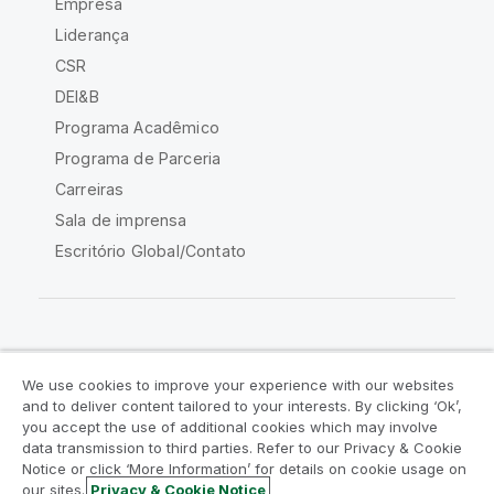
Empresa
Liderança
CSR
DEI&B
Programa Acadêmico
Programa de Parceria
Carreiras
Sala de imprensa
Escritório Global/Contato
Comunidade Qlik
We use cookies to improve your experience with our websites
and to deliver content tailored to your interests. By clicking ‘Ok’,
Acordos legais
Termos do produto
you accept the use of additional cookies which may involve
data transmission to third parties. Refer to our Privacy & Cookie
Legal Policies
Políticas Legais
Notice or click ‘More Information’ for details on cookie usage on
Termos de uso
Marcas comerciais
our sites.
Privacy & Cookie Notice