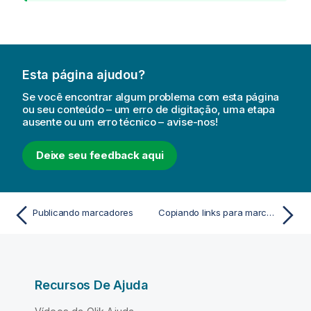
d
e
d
i
c
Esta página ajudou?
a
Se você encontrar algum problema com esta página
ou seu conteúdo – um erro de digitação, uma etapa
ausente ou um erro técnico – avise-nos!
Deixe seu feedback aqui
Publicando marcadores
Copiando links para marcadores em aplicativos publicados
Recursos De Ajuda