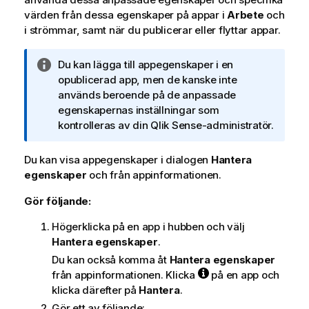
värden från dessa egenskaper på appar i
Arbete
och
i strömmar, samt när du publicerar eller flyttar appar.
A
Du kan lägga till appegenskaper i en
n
opublicerad app, men de kanske inte
t
används beroende på de anpassade
e
egenskapernas inställningar som
c
kontrolleras av din
Qlik Sense
-administratör.
k
n
Du kan visa appegenskaper i dialogen
Hantera
i
egenskaper
och från appinformationen.
n
Gör följande:
g
o
Högerklicka på en app i hubben och välj
m
Hantera egenskaper
.
i
Du kan också komma åt
Hantera egenskaper
n
från appinformationen. Klicka
på en app och
f
klicka därefter på
Hantera
.
o
r
Gör ett av följande: