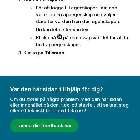
m
För att lägga till egenskaper i din app
a
väljer du en appegenskap och väljer
t
därefter värden från den egenskapen.
i
Du kan leta efter värden
o
Klicka på
på egenskapsvärdet för att ta
n
bort appegenskaper.
Klicka på
Tillämpa
.
Var den här sidan till hjälp för dig?
Om du stöter på några problem med den här sidan
eller innehållet på den, t.ex. ett stavfel, ett saknat steg
eller ett tekniskt fel – meddela oss!
Lämna din feedback här