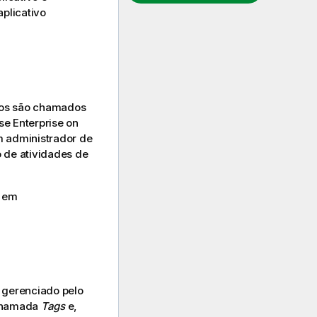
aplicativo
aços são chamados
se Enterprise on
m administrador de
o de atividades de
s em
gerenciado pelo
 chamada
Tags
e,