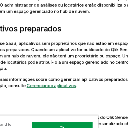
O administrador de análises ou locatários então disponibiliza o 
em um espaço gerenciado no hub de nuvem.
tivos preparados
nse SaaS
, aplicativos sem proprietários que não estão em esp
vos preparados. Quando um aplicativo for publicado do
Qlik Sen
 um hub de nuvem, ele não terá um proprietário ou espaço. U
 de locatários pode atribuí-lo a um espaço gerenciado no centr
ção
.
 mais informações sobre como gerenciar aplicativos preparado
ção, consulte
Gerenciando aplicativos
.
ser usar tags em aplicativos que são distribuídos do
Qlik Sense
a o
Qlik Cloud
, precisará criar uma propriedade personalizada
 and to
Ok