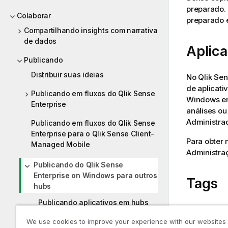
preparado. 
Colaborar
preparado 
Compartilhando insights com narrativa
de dados
Aplica
Publicando
Distribuir suas ideias
No
Qlik Se
de aplicati
Publicando em fluxos do Qlik Sense
Windows
em
Enterprise
análises ou
Administra
Publicando em fluxos do Qlik Sense
Enterprise para o Qlik Sense Client-
Para obter
Managed Mobile
Administra
Publicando do Qlik Sense
Enterprise on Windows para outros
Tags
hubs
Publicando aplicativos em hubs
Se você qui
de nuvem com tags
cliente par
We use cookies to improve your experience with our websites