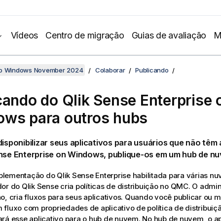
Vídeos
Centro de migração
Guias de avaliação
M
no Windows November 2024
Colaborar
Publicando
cando do
Qlik Sense Enterprise 
ows
para outros hubs
disponibilizar seus aplicativos para usuários que não tê
ense Enterprise on Windows
, publique-os em um hub de n
plementação do
Qlik Sense Enterprise
habilitada para várias nu
dor do
Qlik Sense
cria políticas de distribuição no
QMC
. O admi
ão, cria fluxos para seus aplicativos. Quando você publicar ou 
fluxo com propriedades de aplicativo de política de distribuiç
rá esse aplicativo para o hub de nuvem. No hub de nuvem, o ap