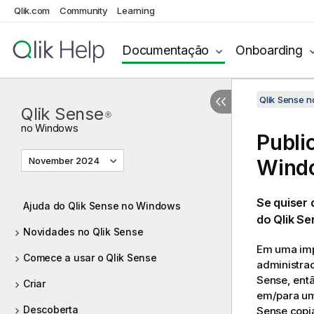
Qlik.com
Community
Learning
Documentação
Onboarding
Qlik Sense 
Qlik Sense
®
no
Windows
Publi
November 2024
Wind
Se quiser 
Ajuda do Qlik Sense no Windows
do
Qlik S
Novidades no Qlik Sense
Em uma im
Comece a usar o Qlik Sense
administra
Sense
, ent
Criar
em/para um 
Descoberta
Sense
copia