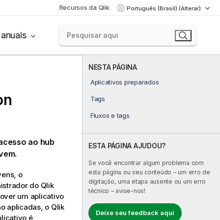
Recursos da Qlik
Português (Brasil) (Alterar)
anuais
NESTA PÁGINA
Aplicativos preparados
on
Tags
Fluxos e tags
m acesso ao hub
ESTA PÁGINA AJUDOU?
uvem.
Se você encontrar algum problema com
esta página ou seu conteúdo – um erro de
vens, o
digitação, uma etapa ausente ou um erro
nistrador do
Qlik
técnico – avise-nos!
mover um aplicativo
ão aplicadas, o
Qlik
Deixe seu feedback aqui
licativo é