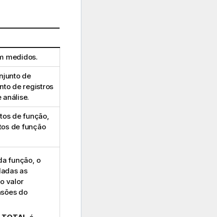
m medidos.
njunto de
nto de registros
 análise.
tos de função,
tos de função
da função, o
 dadas as
o valor
nsões do