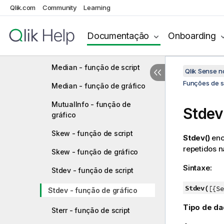
Qlik.com
Community
Learning
LINEST_SSRESID - função de
script
Documentação
Onboarding
LINEST_SSRESID - função de
gráfico
Median - função de script
Qlik Sense 
Funções de sc
Median - função de gráfico
MutualInfo - função de
Stdev
gráfico
Skew - função de script
Stdev()
enc
repetidos n
Skew - função de gráfico
Sintaxe:
Stdev - função de script
Stdev(
[{Se
Stdev - função de gráfico
Tipo de da
Sterr - função de script