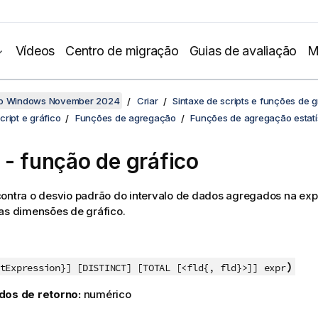
Vídeos
Centro de migração
Guias de avaliação
M
no Windows November 2024
Criar
Sintaxe de scripts e funções de g
ript e gráfico
Funções de agregação
Funções de agregação estatí
- função de gráfico
ontra o desvio padrão do intervalo de dados agregados na ex
as dimensões de gráfico.
)
tExpression}] [DISTINCT] [TOTAL [<fld{, fld}>]] expr
dos de retorno:
numérico