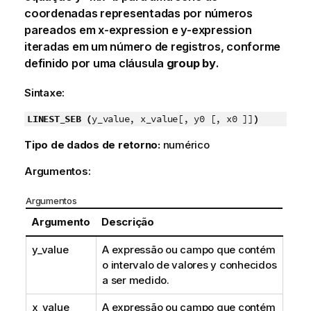
coordenadas representadas por números
pareados em
x-expression
e
y-expression
iteradas em um número de registros, conforme
definido por uma cláusula
group by
.
Sintaxe:
LINEST_SEB (
y_value, x_value[, y0 [, x0 ]]
)
Tipo de dados de retorno:
numérico
Argumentos:
Argumentos
Argumento
Descrição
y_value
A expressão ou campo que contém
o intervalo de valores
y
conhecidos
a ser medido.
x_value
A expressão ou campo que contém