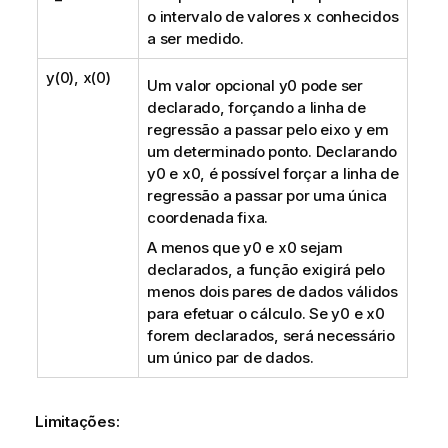
o intervalo de valores
x
conhecidos
a ser medido.
y(0), x(0)
Um valor opcional
y0
pode ser
declarado, forçando a linha de
regressão a passar pelo eixo y em
um determinado ponto. Declarando
y0
e
x0
, é possível forçar a linha de
regressão a passar por uma única
coordenada fixa.
A menos que
y0
e
x0
sejam
declarados, a função exigirá pelo
menos dois pares de dados válidos
para efetuar o cálculo. Se
y0
e
x0
forem declarados, será necessário
um único par de dados.
Limitações: