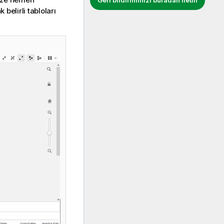
Geri bildiriminizi buradan iletin
belirli tabloları