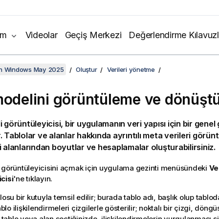
ım
Videolar
Geçiş Merkezi
Değerlendirme Kılavuzl
on Windows May 2025
Oluştur
Verileri yönetme
modelini görüntüleme ve dönüşt
i görüntüleyicisi, bir uygulamanın veri yapısı için bir gene
 Tablolar ve alanlar hakkında ayrıntılı meta verileri görüntü
i alanlarından boyutlar ve hesaplamalar oluşturabilirsiniz.
 görüntüleyicisini açmak için uygulama gezinti menüsündeki
Ve
cisi
'ne tıklayın.
losu bir kutuyla temsil edilir; burada tablo adı, başlık olup tablo
Tablo ilişkilendirmeleri çizgilerle gösterilir; noktalı bir çizgi, döng
ir tablo veya alan seçtiğinizde, ilişkilendirmelerin vurgulanması 