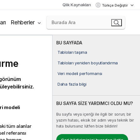
Qlik Kaynakları
Türkçe Değiştir
arı
Rehberler
BU SAYFADA
Tabloları taşıma
ürme
Tabloları yeniden boyutlandırma
Veri modeli performansı
l görünüm
Daha fazla bilgi
leyebilirsiniz.
BU SAYFA SİZE YARDIMCI OLDU MU?
ri modeli
Bu sayfa veya içeriği ile ilgili bir sorun; bir
yazım hatası, eksik bir adım veya teknik bir
daki tüm alanlar
hata bulursanız lütfen bize bildirin!
üsel referansı
size hemen