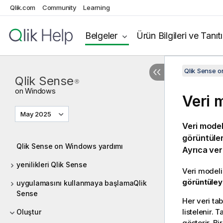
Qlik.com
Community
Learning
Belgeler
Ürün Bilgileri ve Tanıt
Qlik Sense 
Qlik Sense
®
on
Windows
Veri 
May 2025
Veri model
görüntüler.
Qlik Sense on Windows yardımı
Ayrıca ver
yenilikleri Qlik Sense
Veri modeli
görüntüleyi
uygulamasını kullanmaya başlamaQlik
Sense
Her veri tab
listelenir. 
Oluştur
gösterir. B