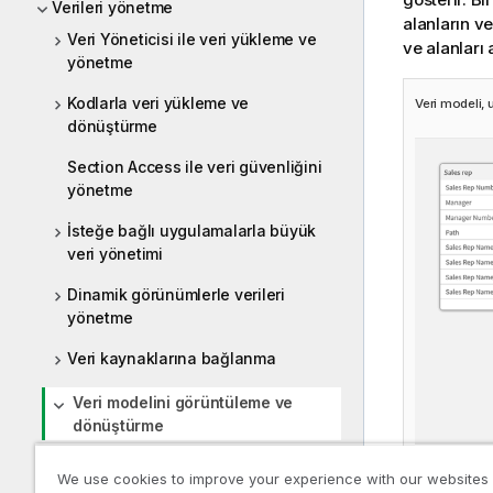
Verileri yönetme
alanların ve
Veri Yöneticisi ile veri yükleme ve
ve alanları 
yönetme
Kodlarla veri yükleme ve
Veri modeli, 
dönüştürme
Section Access ile veri güvenliğini
yönetme
İsteğe bağlı uygulamalarla büyük
veri yönetimi
Dinamik görünümlerle verileri
yönetme
Veri kaynaklarına bağlanma
Veri modelini görüntüleme ve
dönüştürme
Veri modeli görüntüleyicisinde
We use cookies to improve your experience with our websites
tabloların ve alanların önizlemesi