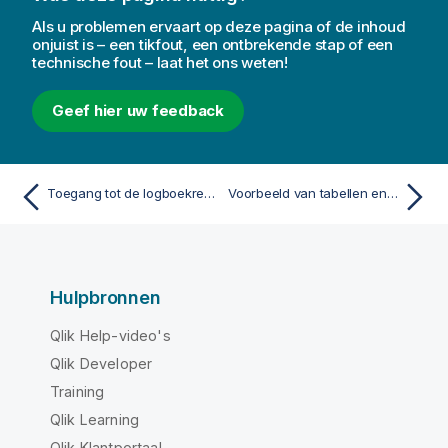
Als u problemen ervaart op deze pagina of de inhoud
onjuist is – een tikfout, een ontbrekende stap of een
technische fout – laat het ons weten!
Geef hier uw feedback
Toegang tot de logboekregistratieDirect Discovery
Voorbeeld van tabellen en velden in de gegevensmodelviewer
Hulpbronnen
Qlik Help-video's
Qlik Developer
Training
Qlik Learning
Qlik Klantportaal