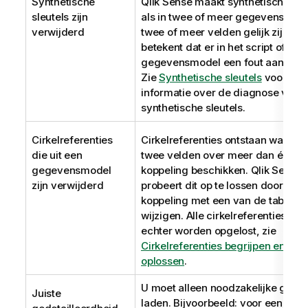
Synthetische
Qlik Sense
maakt synthetische sle
sleutels zijn
als in twee of meer gegevenstabel
verwijderd
twee of meer velden gelijk zijn. Dit
betekent dat er in het script of het
gegevensmodel een fout aanwezig
Zie
Synthetische sleutels
voor me
informatie over de diagnose van
synthetische sleutels.
Cirkelreferenties
Cirkelreferenties ontstaan wannee
die uit een
twee velden over meer dan één
gegevensmodel
koppeling beschikken.
Qlik Sense
zijn verwijderd
probeert dit op te lossen door de
koppeling met een van de tabellen
wijzigen. Alle cirkelreferenties mo
echter worden opgelost
, zie
Cirkelreferenties begrijpen en
oplossen
.
U moet alleen noodzakelijke gege
Juiste
laden. Bijvoorbeeld: voor een gro