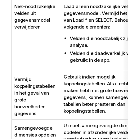
Niet-noodzakelijke
Laad alleen noodzakelijke velden 
velden uit
gegevensmodel. Vermijd het gebr
gegevensmodel
van
Load *
en
SELECT
. Behoud de
verwijderen
volgende elementen:
Velden die noodzakelijk zijn vo
analyse.
Velden die daadwerkelijk word
gebruikt in de app.
Gebruik indien mogelijk
Vermijd
koppelingstabellen. Als u echter te
koppelingstabellen
maken hebt met grote hoeveelhe
in het geval van
gegevens, kunnen samengevoeg
grote
tabellen beter presteren dan
hoeveelheden
koppelingstabellen.
gegevens
U moet samengevoegde dimensi
Samengevoegde
opdelen in afzonderlijke velden. Di
dimensies opdelen