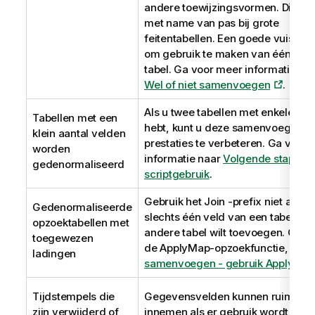
andere toewijzingsvormen. Dit ko
met name van pas bij grote
feitentabellen. Een goede vuistrege
om gebruik te maken van één grot
tabel.
Ga voor meer informatie na
Wel of niet samenvoegen
.
Als u twee tabellen met enkele ve
Tabellen met een
hebt, kunt u deze samenvoegen o
klein aantal velden
prestaties te verbeteren.
Ga voor 
worden
informatie naar
Volgende stappen 
gedenormaliseerd
scriptgebruik
.
Gebruik het
Join
-prefix niet als u
Gedenormaliseerde
slechts één veld van een tabel aa
opzoektabellen met
andere tabel wilt toevoegen. Gebr
toegewezen
de
ApplyMap
-opzoekfunctie
, zie
N
ladingen
samenvoegen - gebruik ApplyMa
Tijdstempels die
Gegevensvelden kunnen ruimte
zijn verwijderd of
innemen als er gebruik wordt gem