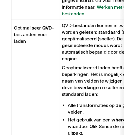
gegevensbron.
Ga voor meer
informatie
naar:
Werken met QVD-
bestanden
.
QVD
-bestanden kunnen in twee m
Optimaliseer
QVD
-
worden gelezen: standaard (snel) 
bestanden voor
geoptimaliseerd (sneller). De
laden
geselecteerde modus wordt
automatisch bepaald door de scrip
engine.
Geoptimaliseerd laden heeft enke
beperkingen. Het is mogelijk om d
naam van velden te wijzigen, maa
deze bewerkingen resulteren in
standaard laden:
Alle transformaties op de gela
velden.
Het gebruik van een
where
-cla
waardoor
Qlik Sense
de record
uitpakt.