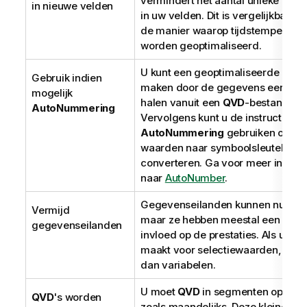
vermindert het aantal unieke waa
in nieuwe velden
in uw velden. Dit is vergelijkbaar 
de manier waarop tijdstempels ku
worden geoptimaliseerd.
U kunt een geoptimaliseerde ladi
Gebruik indien
maken door de gegevens eerst op
mogelijk
halen vanuit een
QVD
-bestand.
AutoNummering
Vervolgens kunt u de instructie
AutoNummering
gebruiken om d
waarden naar symboolsleutels te
converteren.
Ga voor meer inform
naar
AutoNumber
.
Gegevenseilanden kunnen nuttig z
Vermijd
maar ze hebben meestal een nega
gegevenseilanden
invloed op de prestaties. Als u eil
maakt voor selectiewaarden, gebr
dan variabelen.
U moet
QVD
in segmenten opslaan
QVD
's worden
zoals maandelijks. Deze kleinere