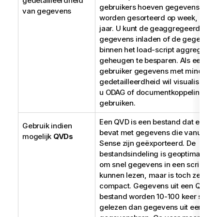
gedetailleerdheid
gebruikers hoeven gegevens allee
van gegevens
worden gesorteerd op week, maa
jaar. U kunt de geaggregeerde
gegevens inladen of de gegevens
binnen het load-script aggregere
geheugen te besparen. Als een
gebruiker gegevens met minder
gedetailleerdheid wil visualiseren,
u
ODAG
of documentkoppeling
gebruiken.
Een
QVD
is een bestand dat een ta
Gebruik indien
bevat met gegevens die vanuit
Qli
mogelijk
QVDs
Sense
zijn geëxporteerd. De
bestandsindeling is geoptimalisee
om snel gegevens in een script te
kunnen lezen, maar is toch zeer
compact. Gegevens uit een
QVD
-
bestand worden 10-100 keer snell
gelezen dan gegevens uit een an