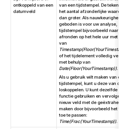
ontkoppeld van een
van een tijdstempel. De tekenreek
datumveld
het aantal afzonderlijke waarden z
dan groter. Als nauwkeurigheid nie
geboden is voor uw analyse, kunt 
tijdstempel bijvoorbeeld naar bov
afronden op het hele uur met behu
van
Timestamp(Floor(YourTimestamp,1
of het tijdelement volledig verwij
met behulp van
Date(Floor(YourTimestamp))
.
Als u gebruik wilt maken van de
tijdstempel, kunt u deze van de d
loskoppelen. U kunt dezelfde Floor
functie gebruiken en vervolgens 
nieuw veld met de geëxtraheerde t
maken door bijvoorbeeld het volg
toe te passen:
Time(Frac(YourTimestamp))
.