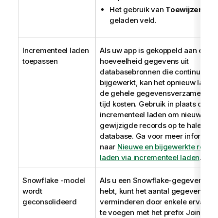
Het gebruik van
Toewijzen
op 
geladen veld.
Incrementeel laden
Als uw app is gekoppeld aan een g
toepassen
hoeveelheid gegevens uit
databasebronnen die continu wor
bijgewerkt, kan het opnieuw laden
de gehele gegevensverzameling 
tijd kosten. Gebruik in plaats daar
incrementeel laden om nieuwe of
gewijzigde records op te halen uit
database.
Ga voor meer informati
naar
Nieuwe en bijgewerkte recor
laden via incrementeel laden
.
Snowflake
-model
Als u een Snowflake-gegevensmo
wordt
hebt, kunt het aantal gegevenstab
geconsolideerd
verminderen door enkele ervan s
te voegen met het prefix
Join
of