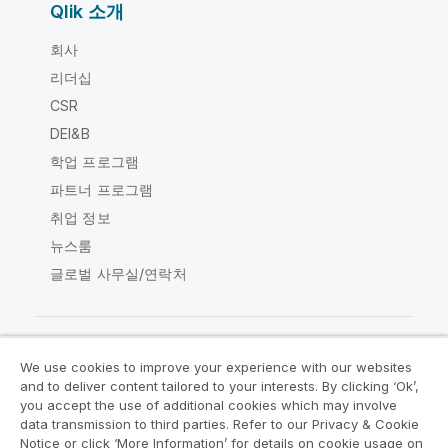
Qlik 소개
회사
리더십
CSR
DEI&B
학업 프로그램
파트너 프로그램
취업 정보
뉴스룸
글로벌 사무실/연락처
We use cookies to improve your experience with our websites
Qlik Community
and to deliver content tailored to your interests. By clicking ‘Ok’,
you accept the use of additional cookies which may involve
data transmission to third parties. Refer to our Privacy & Cookie
법적 계약
제품 약관
Legal Policies
Notice or click ‘More Information’ for details on cookie usage on