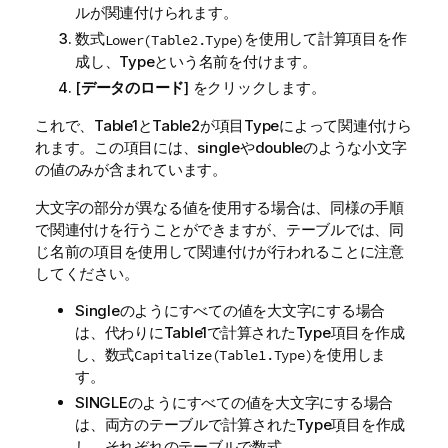
ルが関連付けられます。
数式
を使用して計算項目を作
Lower(Table2.Type)
成し、
Type
という名前を付けます。
[
データのロード
] をクリックします。
これで、
Table1
と
Table2
が項目
Type
によって関連付けら
れます。この項目には、
single
や
double
のような小文字
の値のみが含まれています。
大文字の部分が異なる値を使用する場合は、同様の手順
で関連付けを行うことができますが、テーブルでは、同
じ名前の項目を使用して関連付けが行われることに注意
してください。
Single
のようにすべての値を大文字にする場合
は、代わりに
Table1
で計算された
Type
項目を作成
し、数式
を使用しま
Capitalize(Table1.Type)
す。
SINGLE
のようにすべての値を大文字にする場合
は、両方のテーブルで計算された
Type
項目を作成
し、それぞれのテーブルで数式