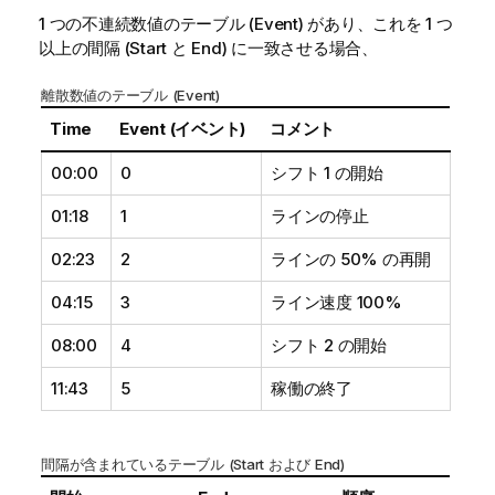
1 つの不連続数値のテーブル (
Event
) があり、これを 1 つ
以上の間隔 (
Start
と
End
) に一致させる場合、
離散数値のテーブル (
Event
)
Time
Event (イベント)
コメント
00:00
0
シフト 1 の開始
01:18
1
ラインの停止
02:23
2
ラインの 50% の再開
04:15
3
ライン速度 100%
08:00
4
シフト 2 の開始
11:43
5
稼働の終了
間隔が含まれているテーブル (
Start
および
End
)