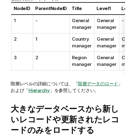
NodeID
ParentNodeID
Title
Level1
Level
1
-
General
General
-
manager
manager
2
1
Country
General
Count
manager
manager
manag
3
2
Region
General
Count
manager
manager
manag
階層レベルの詳細については、「
階層データのロード
」
および「
Hierarchy
」を参照してください。
大きなデータベースから新し
いレコードや更新されたレコ
ードのみをロードする