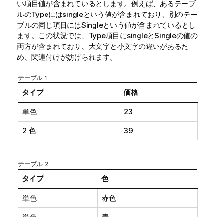
い項目値が含まれているとします。例えば、あるテーブ
ルの
Type
には
single
という値が含まれており、別のテー
ブルの同じ項目には
Single
という値が含まれているとし
ます。この状況では、
Type
項目に
single
と
Single
の値の
両方が含まれており、大文字と小文字の違いがあるた
め、関連付けが妨げられます。
テーブル 1
タイプ
価格
単色
23
2 色
39
テーブル 2
タイプ
色
単色
赤色
単色
青