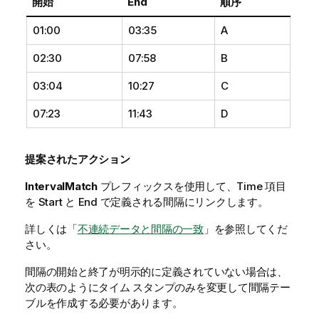
開始
End
順序
01:00
03:35
A
02:30
07:58
B
03:04
10:27
C
07:23
11:43
D
提案されたアクション
IntervalMatch
プレフィックスを使用して、
Time
項目
を
Start
と
End
で定義される間隔にリンクします。
詳しくは「
不連続データと間隔の一致
」を参照してくだ
さい。
間隔の開始と終了が明示的に定義されていない場合は、
次の表のようにタイム スタンプのみを変更して間隔テー
ブルを作成する必要があります。