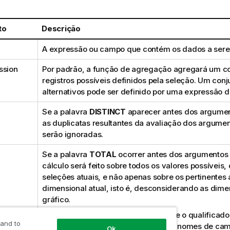
to
Descrição
A expressão ou campo que contém os dados a ser
ssion
Por padrão, a função de agregação agregará um c
registros possíveis definidos pela seleção. Um conj
alternativos pode ser definido por uma expressão d
Se a palavra
DISTINCT
aparecer antes dos argumen
as duplicatas resultantes da avaliação dos argume
serão ignoradas.
Se a palavra
TOTAL
ocorrer antes dos argumentos 
cálculo será feito sobre todos os valores possíveis,
seleções atuais, e não apenas sobre os pertinentes 
dimensional atual, isto é, desconsiderando as dim
gráfico.
Usando
TOTAL [<fld {.fld}>]
, em que o qualificad
 and to
seguido por uma lista de um ou mais nomes de c
Ok