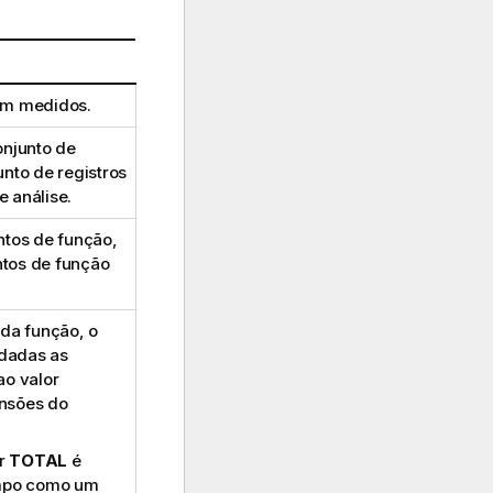
em medidos.
onjunto de
unto de registros
e análise.
tos de função,
ntos de função
da função, o
 dadas as
ao valor
ensões do
or
TOTAL
é
ampo como um