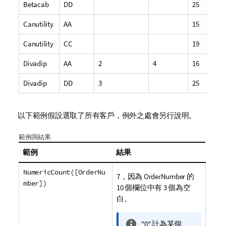
Betacab
DD
25
Canutility
AA
15
Canutility
CC
19
Divadip
AA
2
4
16
Divadip
DD
3
25
以下範例假設選取了所有客戶，例外之處會另行說明。
範例與結果
範例
結果
NumericCount([OrderNu
7，因為
OrderNumber
的
mber])
10 個欄位中有 3 個為空
白。
資
"0" 計為某個