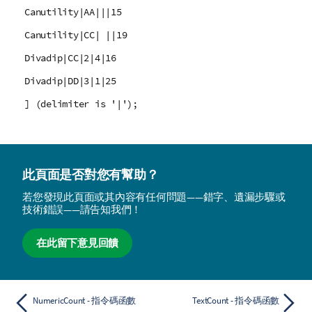
Canutility|AA|||15
Canutility|CC| ||19
Divadip|CC|2|4|16
Divadip|DD|3|1|25
] (delimiter is '|');
此頁面是否對您有幫助？
若您發現此頁面或其內容有任何問題——錯字、遺漏步驟或
技術錯誤——請告知我們！
在此留下意見回饋
NumericCount - 指令碼函數
TextCount - 指令碼函數