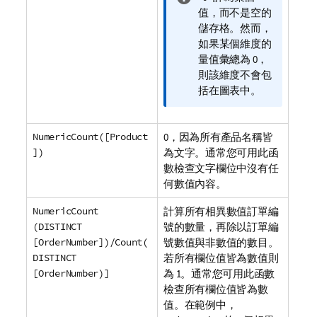
訊
值，而不是空的
備
儲存格。然而，
註
如果某個維度的
量值彙總為 0，
則該維度不會包
括在圖表中。
NumericCount([Product
0，因為所有產品名稱皆
])
為文字。通常您可用此函
數檢查文字欄位中沒有任
何數值內容。
NumericCount
計算所有相異數值訂單編
(DISTINCT
號的數量，再除以訂單編
[OrderNumber])/Count(
號數值與非數值的數目。
DISTINCT
若所有欄位值皆為數值則
[OrderNumber)]
為 1。通常您可用此函數
檢查所有欄位值皆為數
值。在範例中，