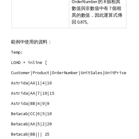
OrderNumber
的 8 個相異
數值與非數值中有 7 個相
異的數值，因此運算式傳
回 0.875。
範例中使用的資料：
Temp:
LOAD * inline [
Customer|Product|OrderNumber|UnitSales|UnitPrice
Astrida|AA|1|4|16
Astrida|AA|7|10|15
Astrida|BB|4|9|9
Betacab|CC|6|5|10
Betacab|AA|5|2|20
Betacab|BB||| 25