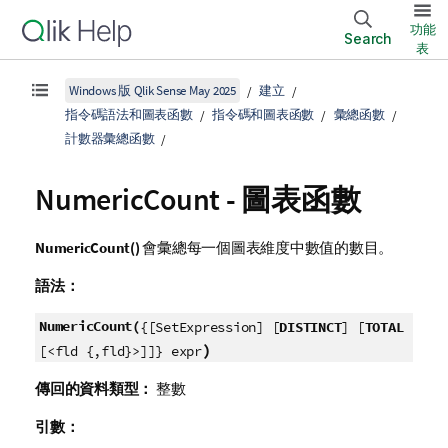
功能
Search
表
Windows 版 Qlik Sense May 2025
建立
指令碼語法和圖表函數
指令碼和圖表函數
彙總函數
計數器彙總函數
NumericCount
- 圖表函數
NumericCount()
會彙總每一個圖表維度中數值的數目。
語法：
NumericCount(
{[SetExpression] [
DISTINCT
] [
TOTAL
)
[<fld {,fld}>]]} expr
傳回的資料類型：
整數
引數：