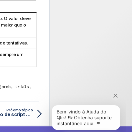
o. O valor deve
 maior que o
de tentativas.
É sempre um
(prob, trials,
Próximo tópico
BinomFrequency - Função de script e de gráfico