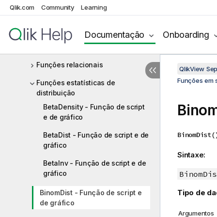
Qlik.com
Community
Learning
Funções matemáticas
Funções NULL
Documentação
Onboarding
Funções de intervalo
Funções relacionais
QlikView Se
Funções em s
Funções estatísticas de
distribuição
Binom
BetaDensity - Função de script
e de gráfico
BinomDist(
BetaDist - Função de script e de
gráfico
Sintaxe:
BetaInv - Função de script e de
gráfico
BinomDis
Tipo de da
BinomDist - Função de script e
de gráfico
Argumentos