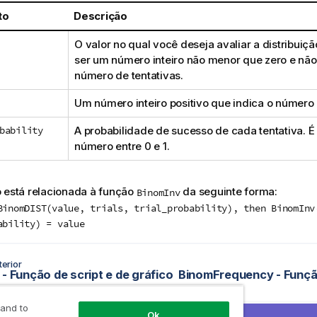
to
Descrição
O valor no qual você deseja avaliar a distribuiçã
ser um número inteiro não menor que zero e não
número de tentativas.
Um número inteiro positivo que indica o número 
bability
A probabilidade de sucesso de cada tentativa. 
número entre 0 e 1.
 está relacionada à função
da seguinte forma:
BinomInv
BinomDIST(value, trials, trial_probability), then BinomInv
ability) = value
erior
 - Função de script e de gráfico
 and to
Ok