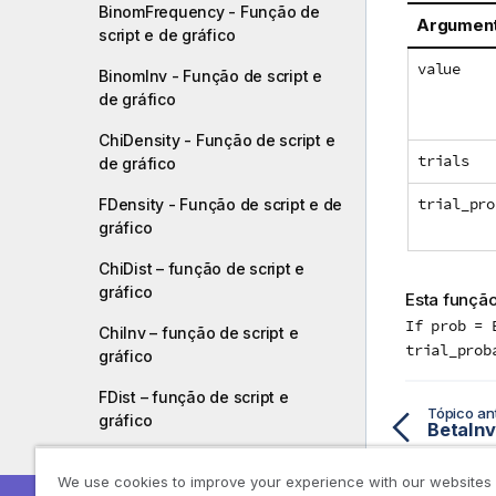
BinomFrequency - Função de
Argumen
script e de gráfico
value
BinomInv - Função de script e
de gráfico
ChiDensity - Função de script e
trials
de gráfico
trial_pro
FDensity - Função de script e de
gráfico
ChiDist – função de script e
gráfico
Esta função
If prob = 
ChiInv – função de script e
trial_prob
gráfico
FDist – função de script e
Tópico ant
gráfico
BetaInv
FInv – função de script e gráfico
We use cookies to improve your experience with our websites