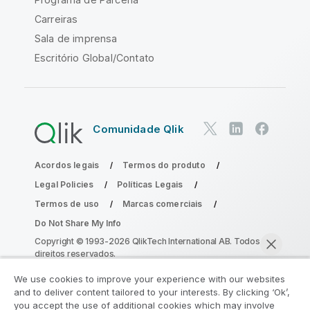
Carreiras
Sala de imprensa
Escritório Global/Contato
Comunidade Qlik
Acordos legais
Termos do produto
Legal Policies
Políticas Legais
Termos de uso
Marcas comerciais
Do Not Share My Info
Copyright © 1993-2026 QlikTech International AB. Todos os
direitos reservados.
We use cookies to improve your experience with our websites
and to deliver content tailored to your interests. By clicking ‘Ok’,
Participe do Programa de Modernização
you accept the use of additional cookies which may involve