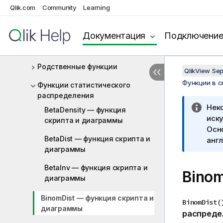
Qlik.com
Community
Learning
Математические функции
Функции NULL
Документация
Подключени
Функции над выборкой
Родственные функции
QlikView Se
Функции в 
Функции статистического
распределения
Нек
BetaDensity — функция
иску
скриптa и диаграммы
Осн
BetaDist — функция скриптa и
англ
диаграммы
BetaInv — функция скриптa и
Bino
диаграммы
BinomDist — функция скриптa и
BinomDist(
диаграммы
распреде