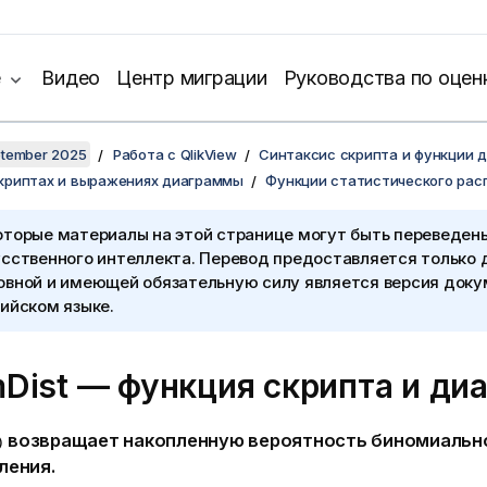
е
Видео
Центр миграции
Руководства по оцен
ptember 2025
Работа с QlikView
Синтаксис скрипта и функции 
скриптах и выражениях диаграммы
Функции статистического рас
оторые материалы на этой странице могут быть переведен
сственного интеллекта. Перевод предоставляется только 
овной и имеющей обязательную силу является версия доку
ийском языке.
mDist — функция скриптa и д
возвращает накопленную вероятность биномиальн
)
ления.