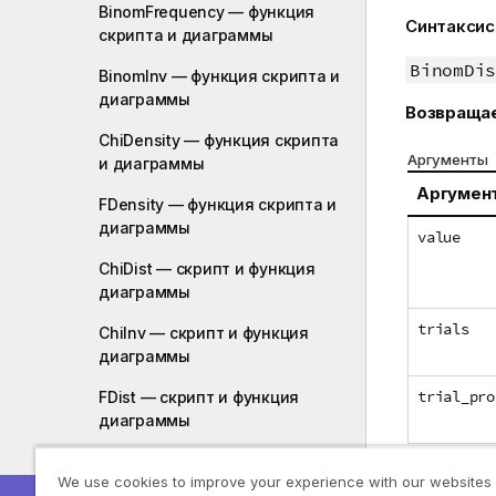
BinomFrequency — функция
Синтаксис
скриптa и диаграммы
BinomDis
BinomInv — функция скриптa и
диаграммы
Возвраща
ChiDensity — функция скриптa
Аргументы
и диаграммы
Аргумен
FDensity — функция скриптa и
диаграммы
value
ChiDist — скрипт и функция
диаграммы
trials
ChiInv — скрипт и функция
диаграммы
trial_pro
FDist — скрипт и функция
диаграммы
FInv — скрипт и функция
We use cookies to improve your experience with our websites
диаграммы
Эта функц