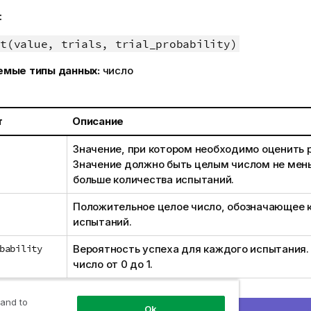
:
t(value, trials, trial_probability)
емые типы данных:
число
т
Описание
Значение, при котором необходимо оценить 
Значение должно быть целым числом не мень
больше количества испытаний.
Положительное целое число, обозначающее 
испытаний.
bability
Вероятность успеха для каждого испытания.
число от 0 до 1.
 and to
ия связана с функцией
следующим образом:
BinomInv
Ok