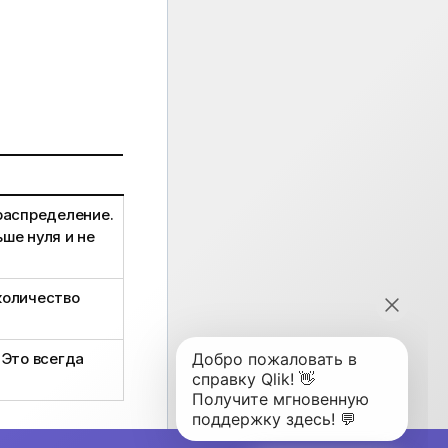
распределение.
ше нуля и не
количество
 Это всегда