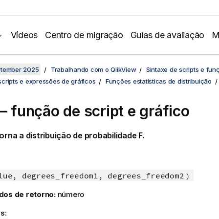
Vídeos
Centro de migração
Guias de avaliação
M
ptember 2025
Trabalhando com o QlikView
Sintaxe de scripts e fun
cripts e expressões de gráficos
Funções estatísticas de distribuição
 – função de script e gráfico
orna a distribuição de probabilidade
F
.
lue, degrees_freedom1, degrees_freedom2
)
dos de retorno:
número
s: