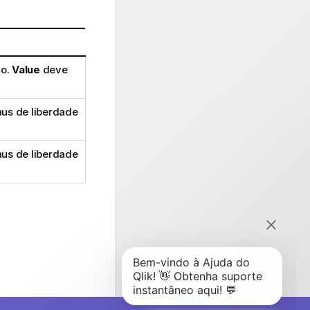
ão.
Value
deve
aus de liberdade
aus de liberdade
.