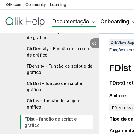
de gráfico
Qlik.com
Community
Learning
BinomFrequency - Função de
script e de gráfico
Documentação
Onboarding
BinomInv - Função de script e
de gráfico
QlikView Se
ChiDensity - Função de script e
Funções em s
de gráfico
FDist
FDensity - Função de script e de
gráfico
FDist()
ret
ChiDist – função de script e
gráfico
Sintaxe:
ChiInv – função de script e
gráfico
va
FDist(
Tipo de da
FDist – função de script e
gráfico
Argumento