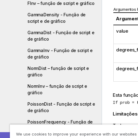
FInv – função de script e gráfico
Argumentos 
GammaDensity - Função de
Argumen
script e de gráfico
value
GammaDist - Função de script e
de gráfico
degrees_
GammaInv - Função de script e
de gráfico
NormDist – função de script e
degrees_
gráfico
NormInv – função de script e
gráfico
Esta função
If prob = 
PoissonDist - Função de script e
de gráfico
Limitações
PoissonFrequency - Função de
Todos os a
script e de gráfico
We use cookies to improve your experience with our websites
Exemplos e