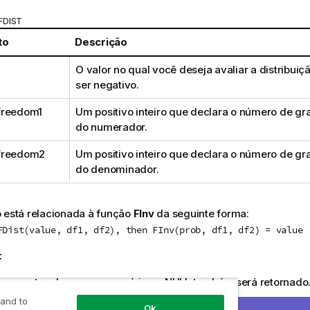
FDIST
to
Descrição
O valor no qual você deseja avaliar a distribuiç
ser negativo.
freedom1
Um positivo inteiro que declara o número de gr
do numerador.
freedom2
Um positivo inteiro que declara o número de gr
do denominador.
 está relacionada à função
FInv
da seguinte forma:
FDist(value, df1, df2), then FInv(prob, df1, df2) = value
:
rgumentos devem ser numéricos,
NULL
também será retornado
 and to
 resultados:
Ok