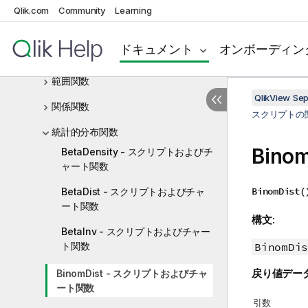
マッピング関数
Qlik.com
Community
Learning
数学関数
ドキュメント
オンボーディン
NULL 関数
範囲関数
QlikView Se
関係関数
スクリプトの
統計的分布関数
Bin
BetaDensity - スクリプトおよびチ
ャート関数
BinomDist(
BetaDist - スクリプトおよびチャ
ート関数
構文:
BetaInv - スクリプトおよびチャー
ト関数
BinomDis
戻り値デー
BinomDist - スクリプトおよびチャ
ート関数
引数