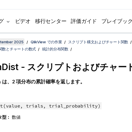
グ
ビデオ
移行センター
評価ガイド
プレイブッ
ptember 2025
QlikView での作業
スクリプト構文およびチャート関数
関数とチャートの数式
統計的分布関数
omDist - スクリプトおよびチャ
は、2 項分布の累計確率を返します。
)
t(value, trials, trial_probability)
タ型：
数値