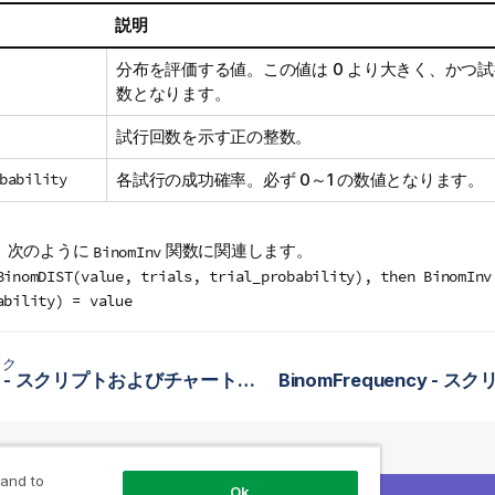
説明
分布を評価する値。この値は 0 より大きく、かつ
数となります。
試行回数を示す正の整数。
bability
各試行の成功確率。必ず 0～1 の数値となります。
、次のように
関数に関連します。
BinomInv
BinomDIST(value, trials, trial_probability), then BinomInv
ability) = value
ック
BetaInv - スクリプトおよびチャート関数
 and to
Ok