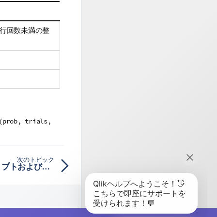
試行回数未満の整
(prob, trials,
次のトピック
BinomFrequency - スクリプトおよびチャート関数