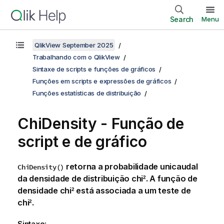
Search
Menu
QlikView September 2025
Trabalhando com o QlikView
Sintaxe de scripts e funções de gráficos
Funções em scripts e expressões de gráficos
Funções estatísticas de distribuição
ChiDensity - Função de
script e de gráfico
retorna a probabilidade unicaudal
ChiDensity()
da densidade de distribuição chi
. A função de
2
densidade chi
está associada a um teste de
2
chi
.
2
Sintaxe: