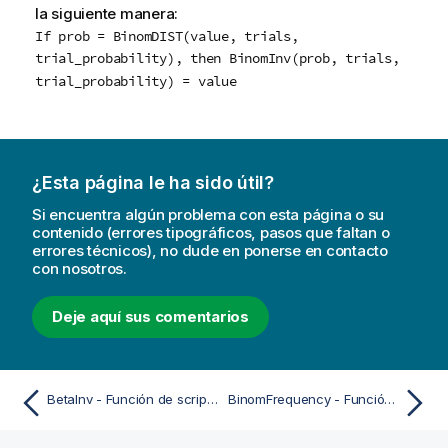
la siguiente manera:
If prob = BinomDIST(value, trials,
trial_probability), then BinomInv(prob, trials,
trial_probability) = value
¿Esta página le ha sido útil?
Si encuentra algún problema con esta página o su
contenido (errores tipográficos, pasos que faltan o
errores técnicos), no dude en ponerse en contacto
con nosotros.
Deje aquí sus comentarios
BetaInv - Función de script y de gráfico
BinomFrequency - Función de script y de gráfico