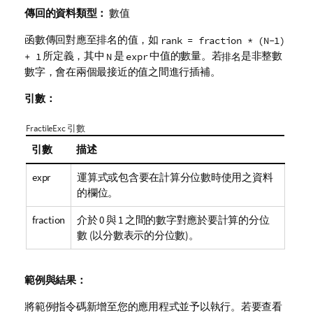
傳回的資料類型：
數值
函數傳回對應至排名的值，如
rank = fraction * (N-1)
所定義，其中
是
中值的數量。若
是非整數
+ 1
N
expr
排名
數字，會在兩個最接近的值之間進行插補。
引數：
FractileExc 引數
引數
描述
expr
運算式或包含要在計算分位數時使用之資料
的欄位。
fraction
介於 0 與 1 之間的數字對應於要計算的分位
數 (以分數表示的分位數)。
範例與結果：
將範例指令碼新增至您的應用程式並予以執行。若要查看