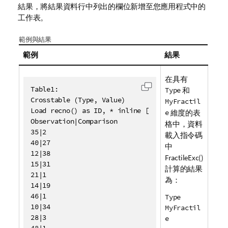
結果，將結果資料行中列出的欄位新增至您應用程式中的
工作表。
範例與結果
範例
結果
在具有
Table1:

Type
和
將代碼複製到剪貼簿
Crosstable (Type, Value)

MyFractil
Load recno() as ID, * inline [

e
維度的表
Observation|Comparison

格中，資料
35|2

載入指令碼
40|27

中
12|38

FractileExc()
15|31

計算的結果
21|1

為：
14|19

46|1

Type
10|34

MyFractil
28|3

e
48|1
