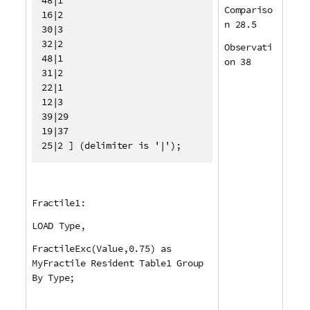
Compariso
16|2

n 28.5
30|3

32|2

Observati
48|1

on 38
31|2

22|1

12|3

39|29

19|37

25|2 ] (delimiter is '|');
Fractile1:
LOAD Type,
FractileExc(Value,0.75) as
MyFractile Resident Table1 Group
By Type;