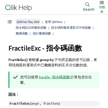
功能
Search
表
QlikView May 2024
使用 QlikView
指令碼語法和圖表函數
指令碼和圖表運算式中的函數
彙總函數
統計彙總函數
FractileExc - 指令碼函數
FractileExc()
會根據
group by
子句所定義的若干記錄，來
尋找相當於運算式中已彙總資料的互斥分位數的值。
提
您可以使用
Fractile - 指令碼函數
計算包含分位
示
數。
備
註
語法：
FractileExc(
expr, fraction
)