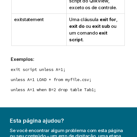
script do
QlikView
,
exceto os de controle.
exitstatement
Uma cláusula
exit for
,
exit do
ou
exit sub
ou
um comando
exit
script
.
Exemplos:
exit script unless A=1;
unless A=1 LOAD * from myfile.csv;
unless A=1 when B=2 drop table Tab1;
Esta página ajudou?
Se você encontrar algum problema com esta página
ou seu conteúdo – um erro de digitação, uma etapa