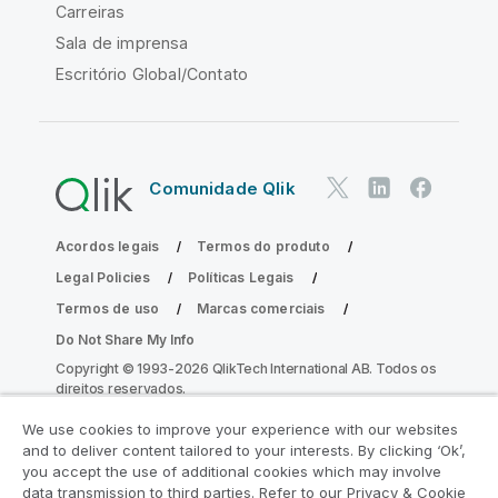
Carreiras
Sala de imprensa
Escritório Global/Contato
Comunidade Qlik
Acordos legais
Termos do produto
Legal Policies
Políticas Legais
Termos de uso
Marcas comerciais
Do Not Share My Info
Copyright © 1993-2026 QlikTech International AB. Todos os
direitos reservados.
We use cookies to improve your experience with our websites
and to deliver content tailored to your interests. By clicking ‘Ok’,
Participe do Programa de Modernização
you accept the use of additional cookies which may involve
data transmission to third parties. Refer to our Privacy & Cookie