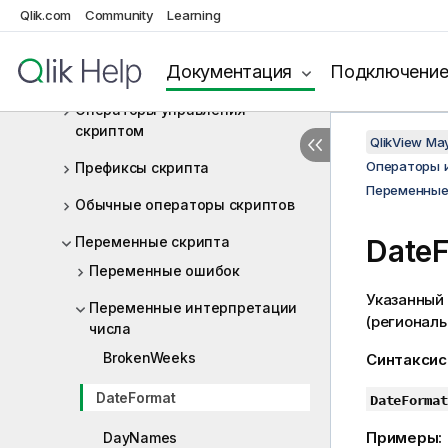
Qlik.com
Community
Learning
Функции
Операторы и ключевые слова
Документация
Подключени
скрипта
Операторы управления
скриптом
QlikView Ma
Операторы 
Префиксы скрипта
Переменные
Обычные операторы скриптов
Переменные скрипта
Date
Переменные ошибок
Указанный
Переменные интерпретации
(региональ
числа
BrokenWeeks
Синтаксис
DateFormat
DateFormat
Примеры:
DayNames