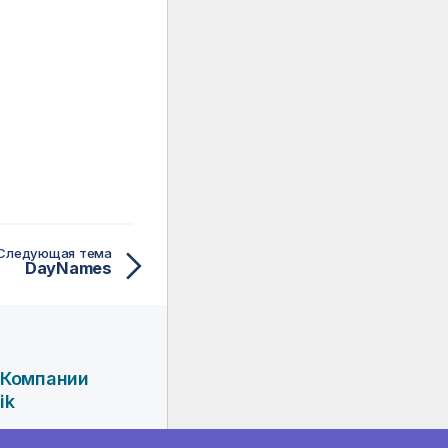
Следующая тема
DayNames
 Компании
ik
мпания