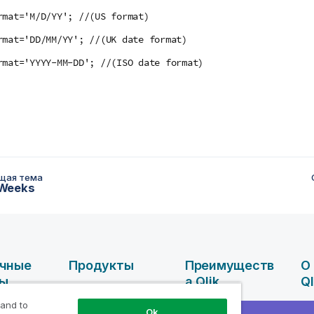
rmat='M/D/YY'; //(US format)
rmat='DD/MM/YY'; //(UK date format)
rmat='YYYY-MM-DD'; //(ISO date format)
щая тема
Weeks
чные
Продукты
Преимуществ
О
сы
А Qlik
Ql
ИНТЕГРАЦИЯ И
КАЧЕСТВО
 and to
ные
Преимущества
Ко
Ok
ДАННЫХ