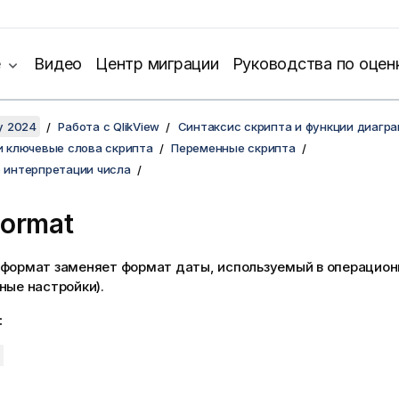
е
Видео
Центр миграции
Руководства по оцен
y 2024
Работа с QlikView
Синтаксис скрипта и функции диагр
и ключевые слова скрипта
Переменные скрипта
 интерпретации числа
Format
 формат заменяет формат даты, используемый в операцион
ные настройки).
: