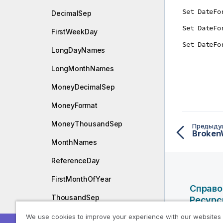
Set DateFo
DecimalSep
Set DateFo
FirstWeekDay
Set DateFo
LongDayNames
LongMonthNames
MoneyDecimalSep
MoneyFormat
MoneyThousandSep
Предыду
Broken
MonthNames
ReferenceDay
FirstMonthOfYear
Справо
ThousandSep
Ресур
TimeFormat
We use cookies to improve your experience with our websites
Справоч